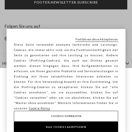
FOOTER.NEWSLETTER.SUBSCRIBE
Folgen Sie uns auf
Fortfahren ohne Akzeptieren
Diese Seite verwendet anonyme technische und Leistungs-
Cookies, die immer aktiv sind, um die Funktionstüchtigkeit der
Seite zu garantieren und ihre Leistung zu messen; Andere
Cookies (Profiling-Cookies), die auch von Dritten gesetzt
HILFE
werden, dienen hingegen dazu, Ihre Surfgewohnheiten zu
erfassen, um Ihnen gezielte Produkte und Serviceleistungen in
Einklang mit Ihren tatsächlichen Interessen anbieten zu
Sie surfen auf der Seite von STEFANEL
können. Für ihre Verwendung braucht es Ihre Zustimmung. Um
AGENTUR
die Profiling-Cookies zu akzeptieren, klicken Sie auf "alle
Österreich, möchten Sie Ihren Standort
Cookies annehmen", um sie auszuwählen, klicken Sie auf
speichern?
"Cookies verwalten" oder, um sie abzulehnen, klicken Sie auf
KONTAKTE
"Weiter ohne annehmen". Weitere Informationen finden Sie in
unseren
Cookie Policy
COOKIES VERWALTEN
BESTÄTIGEN
Copyright © Ovs S.p.A. MwSt.-Nr. 04240010274 - Kap.
Kap. 290.923.470 -
2.4.0
ALLE COOKIES AKZEPTIEREN