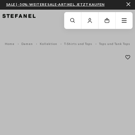
SALE | -50%: WEITERE SALE-ARTIKEL. JETZT KAUFEN
ZUM HAUPTINHALT SPRINGEN
GEHEN SIE ZUM ENDE DER SEITE
Home
Damen
Kollektion
T-Shirts und Tops
Tops und Tank Tops