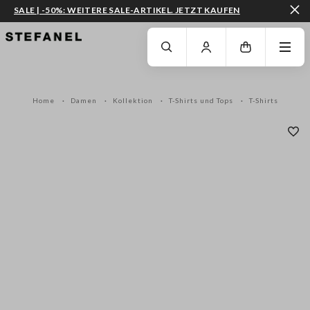
SALE | -50%: WEITERE SALE-ARTIKEL. JETZT KAUFEN
ZUM HAUPTINHALT SPRINGEN
GEHEN SIE ZUM ENDE DER SEITE
Home
Damen
Kollektion
T-Shirts und Tops
T-Shirts