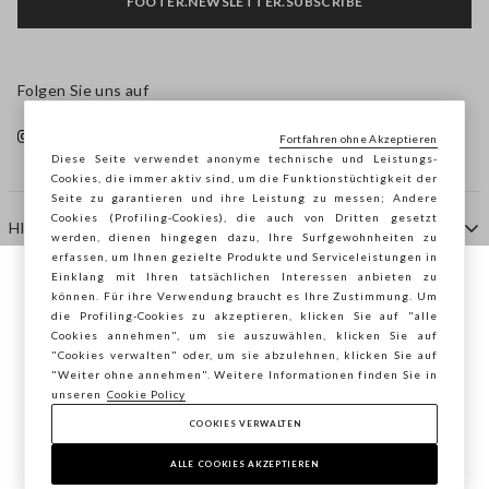
FOOTER.NEWSLETTER.SUBSCRIBE
Folgen Sie uns auf
Fortfahren ohne Akzeptieren
Diese Seite verwendet anonyme technische und Leistungs-
Cookies, die immer aktiv sind, um die Funktionstüchtigkeit der
Seite zu garantieren und ihre Leistung zu messen; Andere
Cookies (Profiling-Cookies), die auch von Dritten gesetzt
HILFE
werden, dienen hingegen dazu, Ihre Surfgewohnheiten zu
erfassen, um Ihnen gezielte Produkte und Serviceleistungen in
Einklang mit Ihren tatsächlichen Interessen anbieten zu
Sie surfen auf der Seite von STEFANEL
können. Für ihre Verwendung braucht es Ihre Zustimmung. Um
AGENTUR
die Profiling-Cookies zu akzeptieren, klicken Sie auf "alle
Österreich, möchten Sie Ihren Standort
Cookies annehmen", um sie auszuwählen, klicken Sie auf
speichern?
"Cookies verwalten" oder, um sie abzulehnen, klicken Sie auf
KONTAKTE
"Weiter ohne annehmen". Weitere Informationen finden Sie in
unseren
Cookie Policy
COOKIES VERWALTEN
BESTÄTIGEN
Copyright © Ovs S.p.A. MwSt.-Nr. 04240010274 - Kap.
Kap. 290.923.470 -
2.4.0
ALLE COOKIES AKZEPTIEREN