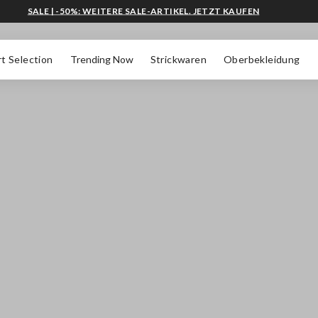
SALE | -50%: WEITERE SALE-ARTIKEL. JETZT KAUFEN
t Selection
Trending Now
Strickwaren
Oberbekleidung