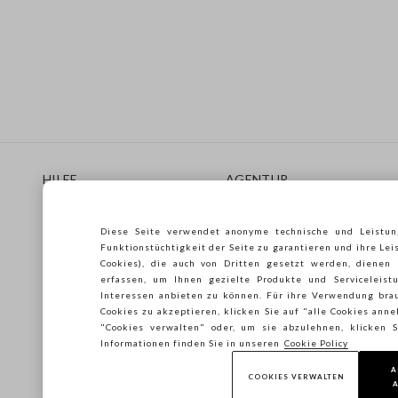
Footer
HILFE
AGENTUR
Häufig Gestellte Fragen
Store locator
Lieferungen
Drucken
Diese Seite verwendet anonyme technische und Leistun
Rücksendungen
Verkaufsbedingungen
Funktionstüchtigkeit der Seite zu garantieren und ihre Lei
Gift Card
Franchsing
Cookies), die auch von Dritten gesetzt werden, dienen
erfassen, um Ihnen gezielte Produkte und Serviceleistu
Care Guide
Accessibility
Interessen anbieten zu können. Für ihre Verwendung brau
Leitfaden zur Größe
Nachhaltigkeit
Cookies zu akzeptieren, klicken Sie auf "alle Cookies ann
"Cookies verwalten" oder, um sie abzulehnen, klicken
Informationen finden Sie in unseren
Cookie Policy
A
COOKIES VERWALTEN
A