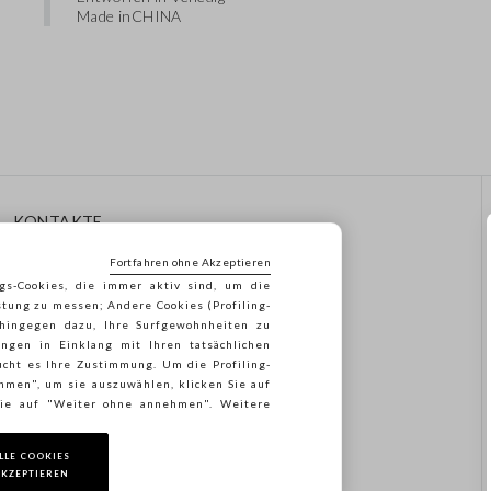
Made in
CHINA
KONTAKTE
Rufen Sie Uns An: 041
Fortfahren ohne Akzeptieren
8520343
gs-Cookies, die immer aktiv sind, um die
Senden Sie Uns Eine E-Mail
stung zu messen; Andere Cookies (Profiling-
Folgen Sie Ihrer
 hingegen dazu, Ihre Surfgewohnheiten zu
Bestellung/Rücksendung
ngen in Einklang mit Ihren tatsächlichen
cht es Ihre Zustimmung. Um die Profiling-
ehmen", um sie auszuwählen, klicken Sie auf
 Sie auf "Weiter ohne annehmen". Weitere
LLE COOKIES
KZEPTIEREN