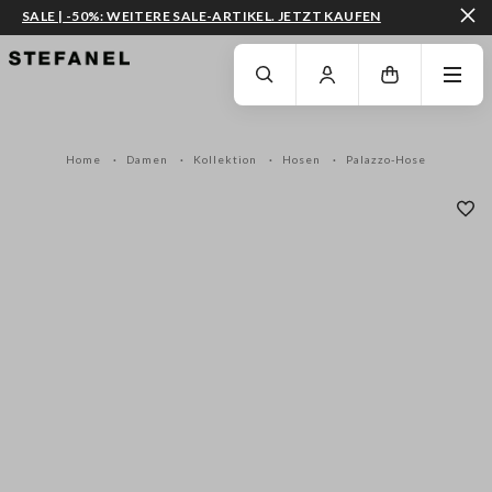
SALE | -50%: WEITERE SALE-ARTIKEL. JETZT KAUFEN
ZUM HAUPTINHALT SPRINGEN
GEHEN SIE ZUM ENDE DER SEITE
Home
Damen
Kollektion
Hosen
Palazzo-Hose