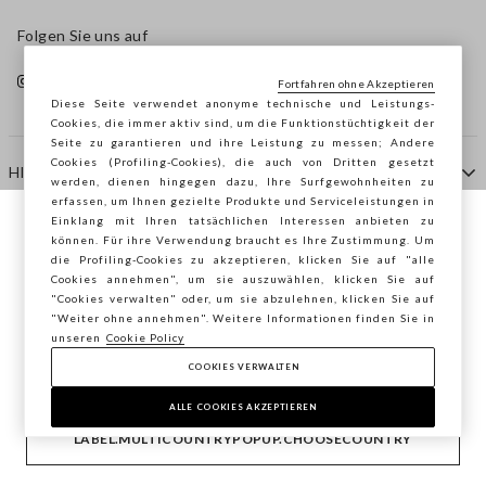
Folgen Sie uns auf
Fortfahren ohne Akzeptieren
Diese Seite verwendet anonyme technische und Leistungs-
Cookies, die immer aktiv sind, um die Funktionstüchtigkeit der
Seite zu garantieren und ihre Leistung zu messen; Andere
Cookies (Profiling-Cookies), die auch von Dritten gesetzt
HILFE
werden, dienen hingegen dazu, Ihre Surfgewohnheiten zu
erfassen, um Ihnen gezielte Produkte und Serviceleistungen in
Einklang mit Ihren tatsächlichen Interessen anbieten zu
Sie surfen auf der Seite von STEFANEL
können. Für ihre Verwendung braucht es Ihre Zustimmung. Um
AGENTUR
die Profiling-Cookies zu akzeptieren, klicken Sie auf "alle
Österreich, möchten Sie Ihren Standort
Cookies annehmen", um sie auszuwählen, klicken Sie auf
speichern?
"Cookies verwalten" oder, um sie abzulehnen, klicken Sie auf
KONTAKTE
"Weiter ohne annehmen". Weitere Informationen finden Sie in
unseren
Cookie Policy
COOKIES VERWALTEN
BESTÄTIGEN
Copyright © Ovs S.p.A. MwSt.-Nr. 04240010274 - Kap.
Kap. 290.923.470 -
2.4.0
ALLE COOKIES AKZEPTIEREN
footer.item.country
Österreich
LABEL.MULTICOUNTRYPOPUP.CHOOSECOUNTRY