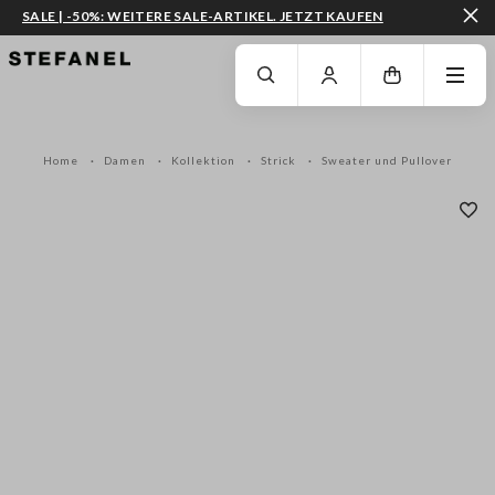
SALE | -50%: WEITERE SALE-ARTIKEL. JETZT KAUFEN
ZUM HAUPTINHALT SPRINGEN
GEHEN SIE ZUM ENDE DER SEITE
Home
Damen
Kollektion
Strick
Sweater und Pullover