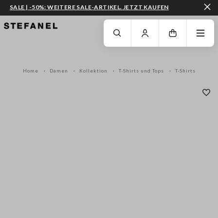
SALE | -50%: WEITERE SALE-ARTIKEL. JETZT KAUFEN
ZUM HAUPTINHALT SPRINGEN
GEHEN SIE ZUM ENDE DER SEITE
Home
Damen
Kollektion
T-Shirts und Tops
T-Shirts