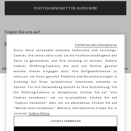
FOOTER.NEWSLETTER.SUBSCRIBE
Folgen Sie uns auf
Fortfahren ohne Akzeptieren
Diese Seite verwendet anonyme technische und Leistungs-
Cookies, die immer aktiv sind, um die Funktionstüchtigkeit der
Seite zu garantieren und ihre Leistung zu messen; Andere
Cookies (Profiling-Cookies), die auch von Dritten gesetzt
HILFE
werden, dienen hingegen dazu, Ihre Surfgewohnheiten zu
erfassen, um Ihnen gezielte Produkte und Serviceleistungen in
Einklang mit Ihren tatsächlichen Interessen anbieten zu
Sie surfen auf der Seite von STEFANEL
können. Für ihre Verwendung braucht es Ihre Zustimmung. Um
AGENTUR
die Profiling-Cookies zu akzeptieren, klicken Sie auf "alle
Österreich, möchten Sie Ihren Standort
Cookies annehmen", um sie auszuwählen, klicken Sie auf
speichern?
"Cookies verwalten" oder, um sie abzulehnen, klicken Sie auf
KONTAKTE
"Weiter ohne annehmen". Weitere Informationen finden Sie in
unseren
Cookie Policy
COOKIES VERWALTEN
BESTÄTIGEN
Copyright © Ovs S.p.A. MwSt.-Nr. 04240010274 - Kap.