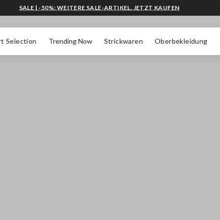
SALE | -50%: WEITERE SALE-ARTIKEL. JETZT KAUFEN
t Selection
Trending Now
Strickwaren
Oberbekleidung