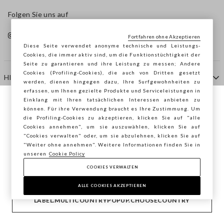
Folgen Sie uns auf
Fortfahren ohne Akzeptieren
Diese Seite verwendet anonyme technische und Leistungs-
Cookies, die immer aktiv sind, um die Funktionstüchtigkeit der
Seite zu garantieren und ihre Leistung zu messen; Andere
Cookies (Profiling-Cookies), die auch von Dritten gesetzt
HILFE
werden, dienen hingegen dazu, Ihre Surfgewohnheiten zu
erfassen, um Ihnen gezielte Produkte und Serviceleistungen in
Einklang mit Ihren tatsächlichen Interessen anbieten zu
Sie surfen auf der Seite von STEFANEL
können. Für ihre Verwendung braucht es Ihre Zustimmung. Um
AGENTUR
die Profiling-Cookies zu akzeptieren, klicken Sie auf "alle
Österreich, möchten Sie Ihren Standort
Cookies annehmen", um sie auszuwählen, klicken Sie auf
speichern?
"Cookies verwalten" oder, um sie abzulehnen, klicken Sie auf
KONTAKTE
"Weiter ohne annehmen". Weitere Informationen finden Sie in
unseren
Cookie Policy
COOKIES VERWALTEN
BESTÄTIGEN
Copyright © Ovs S.p.A. MwSt.-Nr. 04240010274 - Kap.
Kap. 290.923.470 -
2.4.0
ALLE COOKIES AKZEPTIEREN
footer.item.country
Österreich
LABEL.MULTICOUNTRYPOPUP.CHOOSECOUNTRY