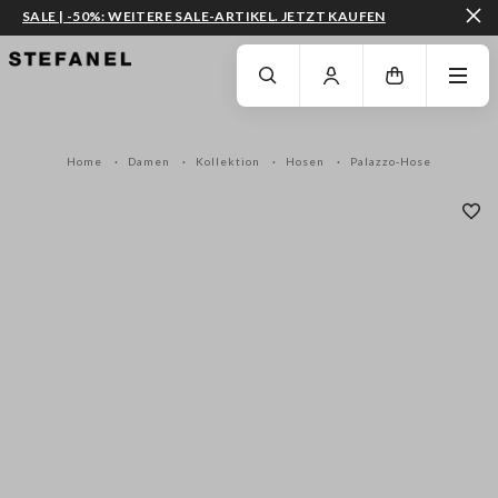
SALE | -50%: WEITERE SALE-ARTIKEL. JETZT KAUFEN
ZUM HAUPTINHALT SPRINGEN
GEHEN SIE ZUM ENDE DER SEITE
Home
Damen
Kollektion
Hosen
Palazzo-Hose