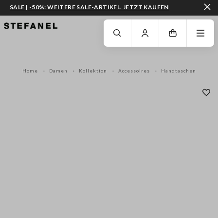
SALE | -50%: WEITERE SALE-ARTIKEL. JETZT KAUFEN
ZUM HAUPTINHALT SPRINGEN
GEHEN SIE ZUM ENDE DER SEITE
Home
Damen
Kollektion
Accessoires
Handtaschen