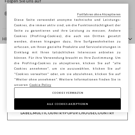
Folgen Sie uns auf
Fortfahren ohne Akzeptieren
Diese Seite verwendet anonyme technische und Leistungs-
Cookies, die immer aktiv sind, um die Funktionstüchtigkeit der
Seite zu garantieren und ihre Leistung zu messen; Andere
Cookies (Profiling-Cookies), die auch von Dritten gesetzt
HILFE
werden, dienen hingegen dazu, Ihre Surfgewohnheiten zu
erfassen, um Ihnen gezielte Produkte und Serviceleistungen in
Einklang mit Ihren tatsächlichen Interessen anbieten zu
Sie surfen auf der Seite von STEFANEL
können. Für ihre Verwendung braucht es Ihre Zustimmung. Um
AGENTUR
die Profiling-Cookies zu akzeptieren, klicken Sie auf "alle
Österreich, möchten Sie Ihren Standort
Cookies annehmen", um sie auszuwählen, klicken Sie auf
speichern?
"Cookies verwalten" oder, um sie abzulehnen, klicken Sie auf
KONTAKTE
"Weiter ohne annehmen". Weitere Informationen finden Sie in
unseren
Cookie Policy
COOKIES VERWALTEN
BESTÄTIGEN
Copyright © Ovs S.p.A. MwSt.-Nr. 04240010274 - Kap.
Kap. 290.923.470 -
2.4.0
ALLE COOKIES AKZEPTIEREN
footer.item.country
Österreich
LABEL.MULTICOUNTRYPOPUP.CHOOSECOUNTRY
Privacy Policy
-
Cookie Policy
-
Cookies verwalten