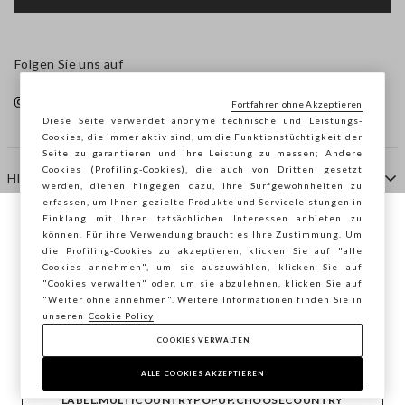
Folgen Sie uns auf
Fortfahren ohne Akzeptieren
Diese Seite verwendet anonyme technische und Leistungs-
Cookies, die immer aktiv sind, um die Funktionstüchtigkeit der
Seite zu garantieren und ihre Leistung zu messen; Andere
Cookies (Profiling-Cookies), die auch von Dritten gesetzt
HILFE
werden, dienen hingegen dazu, Ihre Surfgewohnheiten zu
erfassen, um Ihnen gezielte Produkte und Serviceleistungen in
Einklang mit Ihren tatsächlichen Interessen anbieten zu
Sie surfen auf der Seite von STEFANEL
können. Für ihre Verwendung braucht es Ihre Zustimmung. Um
AGENTUR
die Profiling-Cookies zu akzeptieren, klicken Sie auf "alle
Österreich, möchten Sie Ihren Standort
Cookies annehmen", um sie auszuwählen, klicken Sie auf
speichern?
"Cookies verwalten" oder, um sie abzulehnen, klicken Sie auf
KONTAKTE
"Weiter ohne annehmen". Weitere Informationen finden Sie in
unseren
Cookie Policy
COOKIES VERWALTEN
BESTÄTIGEN
Copyright © Ovs S.p.A. MwSt.-Nr. 04240010274 - Kap.
Kap. 290.923.470 -
2.4.0
ALLE COOKIES AKZEPTIEREN
footer.item.country
Österreich
LABEL.MULTICOUNTRYPOPUP.CHOOSECOUNTRY