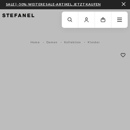
SALE | -50%: WEITERE SALE-ARTIKEL. JETZT KAUFEN
ZUM HAUPTINHALT SPRINGEN
GEHEN SIE ZUM ENDE DER SEITE
Home
Damen
Kollektion
Kleider