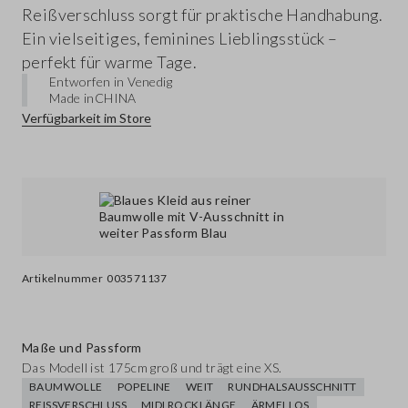
Reißverschluss sorgt für praktische Handhabung.
Ein vielseitiges, feminines Lieblingsstück –
perfekt für warme Tage.
Entworfen in Venedig
Made in
CHINA
Verfügbarkeit im Store
Artikelnummer
003571137
Maße und Passform
Das Modell ist 175cm groß und trägt eine XS.
BAUMWOLLE
POPELINE
WEIT
RUNDHALSAUSSCHNITT
REISSVERSCHLUSS
MIDI ROCKLÄNGE
ÄRMELLOS