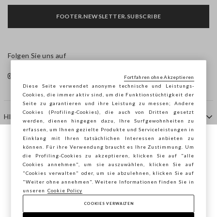
FOOTER.NEWSLETTER.SUBSCRIBE
Folgen Sie uns auf
Fortfahren ohne Akzeptieren
Diese Seite verwendet anonyme technische und Leistungs-
Cookies, die immer aktiv sind, um die Funktionstüchtigkeit der
Seite zu garantieren und ihre Leistung zu messen; Andere
Cookies (Profiling-Cookies), die auch von Dritten gesetzt
HILFE
werden, dienen hingegen dazu, Ihre Surfgewohnheiten zu
erfassen, um Ihnen gezielte Produkte und Serviceleistungen in
Einklang mit Ihren tatsächlichen Interessen anbieten zu
Sie surfen auf der Seite von STEFANEL
können. Für ihre Verwendung braucht es Ihre Zustimmung. Um
AGENTUR
die Profiling-Cookies zu akzeptieren, klicken Sie auf "alle
Österreich, möchten Sie Ihren Standort
Cookies annehmen", um sie auszuwählen, klicken Sie auf
speichern?
"Cookies verwalten" oder, um sie abzulehnen, klicken Sie auf
KONTAKTE
"Weiter ohne annehmen". Weitere Informationen finden Sie in
unseren
Cookie Policy
COOKIES VERWALTEN
BESTÄTIGEN
Copyright © Ovs S.p.A. MwSt.-Nr. 04240010274 - Kap.