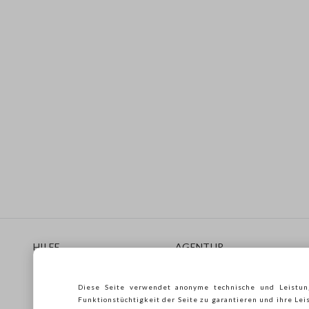
Footer
HILFE
AGENTUR
Häufig Gestellte Fragen
Store locator
Lieferungen
Drucken
Diese Seite verwendet anonyme technische und Leistun
Rücksendungen
Verkaufsbedingungen
Funktionstüchtigkeit der Seite zu garantieren und ihre Lei