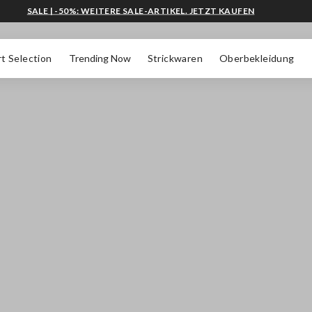
SALE | -50%: WEITERE SALE-ARTIKEL. JETZT KAUFEN
t Selection
Trending Now
Strickwaren
Oberbekleidung