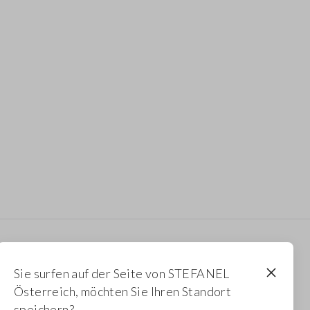
Newsletter
Sie surfen auf der Seite von STEFANEL
Erhalten Sie Informationen über neue Drops,
Österreich, möchten Sie Ihren Standort
Kollektionen und Aktionen. Für Sie 10 % Rabatt.
speichern?