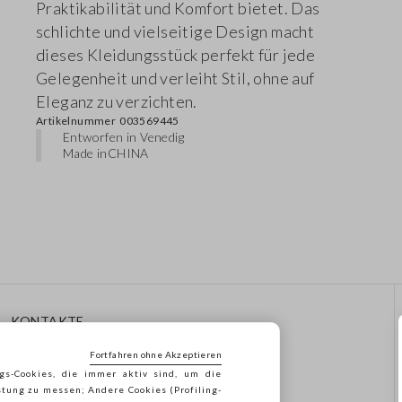
Praktikabilität und Komfort bietet. Das
schlichte und vielseitige Design macht
dieses Kleidungsstück perfekt für jede
Gelegenheit und verleiht Stil, ohne auf
Eleganz zu verzichten.
Artikelnummer
003569445
Entworfen in Venedig
Made in
CHINA
KONTAKTE
Rufen Sie Uns An: 041
Fortfahren ohne Akzeptieren
8520343
gs-Cookies, die immer aktiv sind, um die
Senden Sie Uns Eine E-Mail
stung zu messen; Andere Cookies (Profiling-