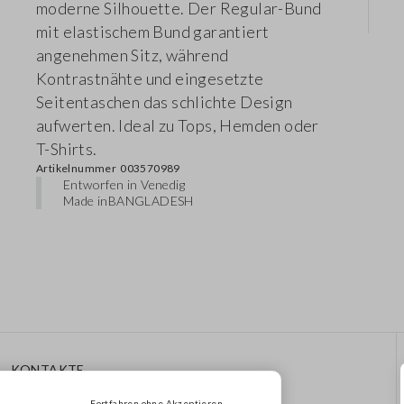
moderne Silhouette. Der Regular-Bund
mit elastischem Bund garantiert
angenehmen Sitz, während
Kontrastnähte und eingesetzte
Seitentaschen das schlichte Design
aufwerten. Ideal zu Tops, Hemden oder
T-Shirts.
Artikelnummer
003570989
Entworfen in Venedig
Made in
BANGLADESH
KONTAKTE
Rufen Sie Uns An: 041
Fortfahren ohne Akzeptieren