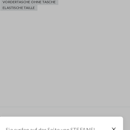
VORDERTASCHE OHNE TASCHE
ELASTISCHE TAILLE
Newsletter
Sie surfen auf der Seite von STEFANEL