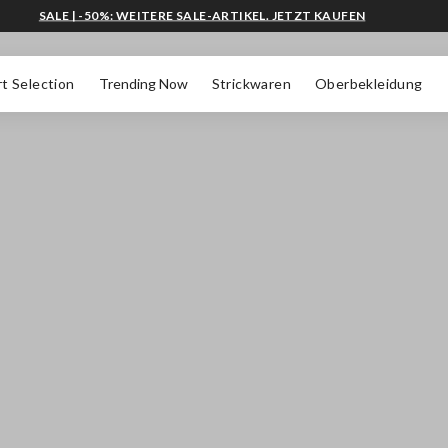
SALE | -50%: WEITERE SALE-ARTIKEL. JETZT KAUFEN
t Selection
Trending Now
Strickwaren
Oberbekleidung