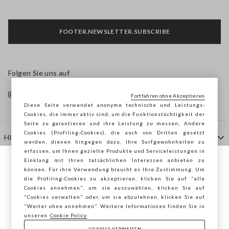
FOOTER.NEWSLETTER.SUBSCRIBE
Folgen Sie uns auf
Fortfahren ohne Akzeptieren
Diese Seite verwendet anonyme technische und Leistungs-
Cookies, die immer aktiv sind, um die Funktionstüchtigkeit der
Seite zu garantieren und ihre Leistung zu messen; Andere
Cookies (Profiling-Cookies), die auch von Dritten gesetzt
HILFE
werden, dienen hingegen dazu, Ihre Surfgewohnheiten zu
erfassen, um Ihnen gezielte Produkte und Serviceleistungen in
Einklang mit Ihren tatsächlichen Interessen anbieten zu
Sie surfen auf der Seite von STEFANEL
können. Für ihre Verwendung braucht es Ihre Zustimmung. Um
AGENTUR
die Profiling-Cookies zu akzeptieren, klicken Sie auf "alle
Österreich, möchten Sie Ihren Standort
Cookies annehmen", um sie auszuwählen, klicken Sie auf
speichern?
"Cookies verwalten" oder, um sie abzulehnen, klicken Sie auf
KONTAKTE
"Weiter ohne annehmen". Weitere Informationen finden Sie in
unseren
Cookie Policy