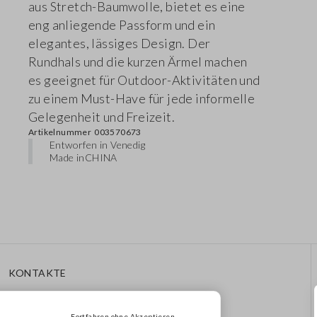
aus Stretch-Baumwolle, bietet es eine
eng anliegende Passform und ein
elegantes, lässiges Design. Der
Rundhals und die kurzen Ärmel machen
es geeignet für Outdoor-Aktivitäten und
zu einem Must-Have für jede informelle
Gelegenheit und Freizeit.
Artikelnummer
003570673
Entworfen in Venedig
Made in
CHINA
KONTAKTE
Rufen Sie Uns An: 041
8520343
Fortfahren ohne Akzeptieren