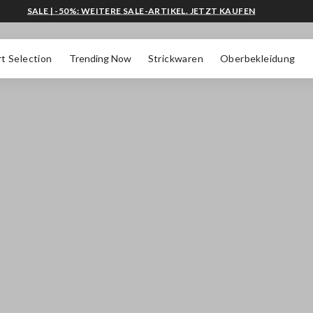
SALE | -50%: WEITERE SALE-ARTIKEL. JETZT KAUFEN
t Selection
Trending Now
Strickwaren
Oberbekleidung