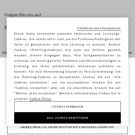
Folgen Sie uns auf
Fortfahren ohne Akzeptieren
Diese Seite verwendet anonyme technische und Leistungs-
Cookies, die immer aktiv sind, um die Funktionstüchtigkeit der
Seite zu garantieren und ihre Leistung zu messen; Andere
Cookies (Profiling-Cookies), die auch von Dritten gesetzt
HILFE
werden, dienen hingegen dazu, Ihre Surfgewohnheiten zu
erfassen, um Ihnen gezielte Produkte und Serviceleistungen in
Einklang mit Ihren tatsächlichen Interessen anbieten zu
Sie surfen auf der Seite von STEFANEL
können. Für ihre Verwendung braucht es Ihre Zustimmung. Um
AGENTUR
die Profiling-Cookies zu akzeptieren, klicken Sie auf "alle
Österreich, möchten Sie Ihren Standort
Cookies annehmen", um sie auszuwählen, klicken Sie auf
speichern?
"Cookies verwalten" oder, um sie abzulehnen, klicken Sie auf
KONTAKTE
"Weiter ohne annehmen". Weitere Informationen finden Sie in
unseren
Cookie Policy
COOKIES VERWALTEN
BESTÄTIGEN
Copyright © Ovs S.p.A. MwSt.-Nr. 04240010274 - Kap.
Kap. 290.923.470 -
2.4.0
ALLE COOKIES AKZEPTIEREN
footer.item.country
Österreich
LABEL.MULTICOUNTRYPOPUP.CHOOSECOUNTRY