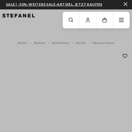
SALE | -50%: WEITERE SALE-ARTIKEL. JETZT KAUFEN
ZUM HAUPTINHALT SPRINGEN
GEHEN SIE ZUM ENDE DER SEITE
Home
Damen
Kollektion
Hosen
Palazzo-Hose