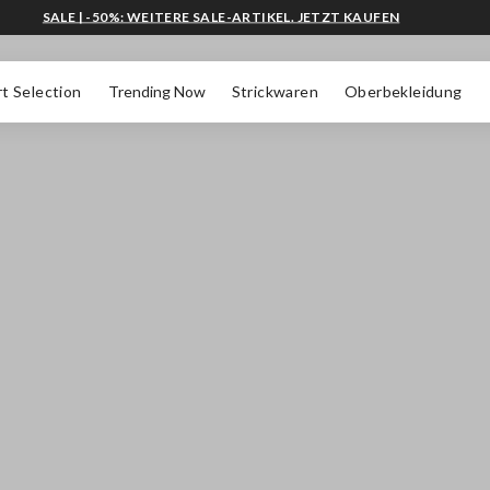
SALE | -50%: WEITERE SALE-ARTIKEL. JETZT KAUFEN
t Selection
Trending Now
Strickwaren
Oberbekleidung