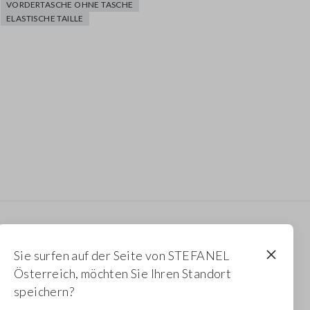
VORDERTASCHE OHNE TASCHE
ELASTISCHE TAILLE
Newsletter
Sie surfen auf der Seite von STEFANEL
Erhalten Sie Informationen über neue Drops,
Österreich, möchten Sie Ihren Standort
Kollektionen und Aktionen. Für Sie 10 % Rabatt.
speichern?