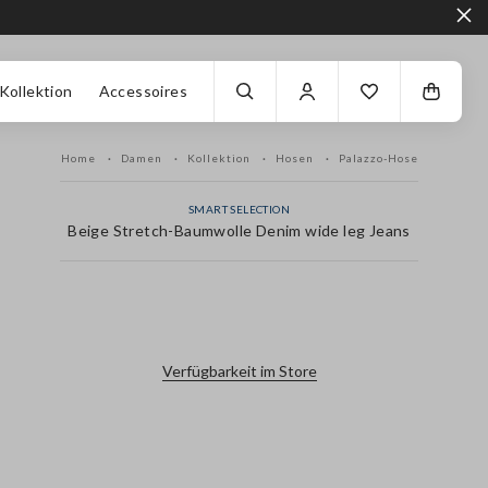
Kollektion
Accessoires
Home
Damen
Kollektion
Hosen
Palazzo-Hose
SMART SELECTION
Beige Stretch-Baumwolle Denim wide leg Jeans
label.color
Verfügbarkeit im Store