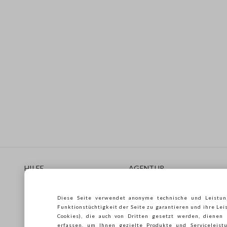
Footer
HILFE
AGENTUR
Häufig Gestellte Fragen
Store locator
Lieferungen
Drucken
Diese Seite verwendet anonyme technische und Leistun
Rücksendungen
Verkaufsbedingungen
Funktionstüchtigkeit der Seite zu garantieren und ihre Lei
Gift Card
Franchsing
Cookies), die auch von Dritten gesetzt werden, dienen
erfassen, um Ihnen gezielte Produkte und Serviceleistu