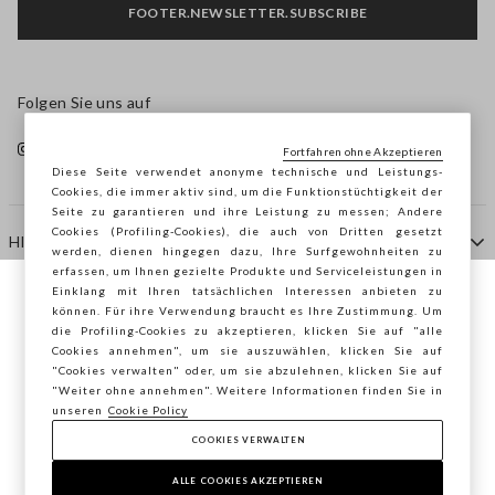
FOOTER.NEWSLETTER.SUBSCRIBE
Folgen Sie uns auf
Fortfahren ohne Akzeptieren
Diese Seite verwendet anonyme technische und Leistungs-
Cookies, die immer aktiv sind, um die Funktionstüchtigkeit der
Seite zu garantieren und ihre Leistung zu messen; Andere
Cookies (Profiling-Cookies), die auch von Dritten gesetzt
HILFE
werden, dienen hingegen dazu, Ihre Surfgewohnheiten zu
erfassen, um Ihnen gezielte Produkte und Serviceleistungen in
Einklang mit Ihren tatsächlichen Interessen anbieten zu
Sie surfen auf der Seite von STEFANEL
können. Für ihre Verwendung braucht es Ihre Zustimmung. Um
AGENTUR
die Profiling-Cookies zu akzeptieren, klicken Sie auf "alle
Österreich, möchten Sie Ihren Standort
Cookies annehmen", um sie auszuwählen, klicken Sie auf
speichern?
"Cookies verwalten" oder, um sie abzulehnen, klicken Sie auf
KONTAKTE
"Weiter ohne annehmen". Weitere Informationen finden Sie in
unseren
Cookie Policy
COOKIES VERWALTEN
BESTÄTIGEN
Copyright © Ovs S.p.A. MwSt.-Nr. 04240010274 - Kap.
Kap. 290.923.470 -
2.4.0
ALLE COOKIES AKZEPTIEREN