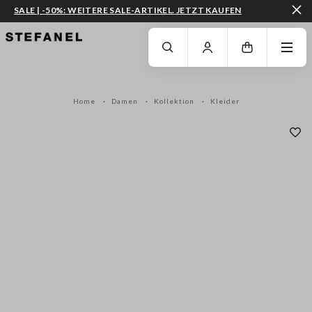
SALE | -50%: WEITERE SALE-ARTIKEL. JETZT KAUFEN
ZUM HAUPTINHALT SPRINGEN
GEHEN SIE ZUM ENDE DER SEITE
Home
Damen
Kollektion
Kleider