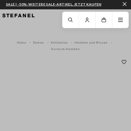
SALE | -50%: WEITERE SALE-ARTIKEL. JETZT KAUFEN
ZUM HAUPTINHALT SPRINGEN
GEHEN SIE ZUM ENDE DER SEITE
Home
Damen
Kollektion
Hemden und Blusen
Kurzarm-Hemden