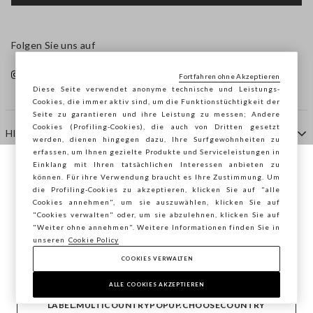
Folgen Sie uns auf
Fortfahren ohne Akzeptieren
Diese Seite verwendet anonyme technische und Leistungs-
Cookies, die immer aktiv sind, um die Funktionstüchtigkeit der
Seite zu garantieren und ihre Leistung zu messen; Andere
Cookies (Profiling-Cookies), die auch von Dritten gesetzt
HILFE
werden, dienen hingegen dazu, Ihre Surfgewohnheiten zu
erfassen, um Ihnen gezielte Produkte und Serviceleistungen in
Einklang mit Ihren tatsächlichen Interessen anbieten zu
Sie surfen auf der Seite von STEFANEL
können. Für ihre Verwendung braucht es Ihre Zustimmung. Um
AGENTUR
die Profiling-Cookies zu akzeptieren, klicken Sie auf "alle
Österreich, möchten Sie Ihren Standort
Cookies annehmen", um sie auszuwählen, klicken Sie auf
speichern?
"Cookies verwalten" oder, um sie abzulehnen, klicken Sie auf
KONTAKTE
"Weiter ohne annehmen". Weitere Informationen finden Sie in
unseren
Cookie Policy
COOKIES VERWALTEN
BESTÄTIGEN
Copyright © Ovs S.p.A. MwSt.-Nr. 04240010274 - Kap.
Kap. 290.923.470 -
2.4.0
ALLE COOKIES AKZEPTIEREN
footer.item.country
Österreich
LABEL.MULTICOUNTRYPOPUP.CHOOSECOUNTRY