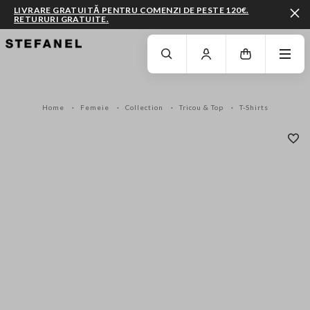
LIVRARE GRATUITĂ PENTRU COMENZI DE PESTE 120€.
RETURURI GRATUITE.
MERGI LA CONȚINUTUL PRINCIPAL
DERULEAZĂ ÎN JOS
Home
Femeie
Collection
Tricou & Top
T-Shirts