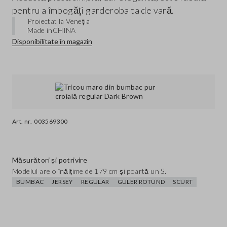
pentru a îmbogăți garderoba ta de vară.
Proiectat la Veneția
Made in
CHINA
Disponibilitate în magazin
Art. nr.
003569300
Măsurători și potrivire
Modelul are o înălțime de 179 cm și poartă un S.
BUMBAC
JERSEY
REGULAR
GULER ROTUND
SCURT