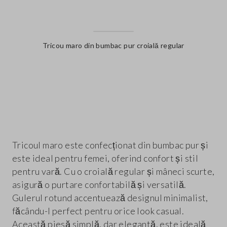
Tricou maro din bumbac pur croială regular
label.color
Tricoul maro este confecționat din bumbac pur și
este ideal pentru femei, oferind confort și stil
pentru vară. Cu o croială regular și mâneci scurte,
asigură o purtare confortabilă și versatilă.
Gulerul rotund accentuează designul minimalist,
făcându-l perfect pentru orice look casual.
Această piesă simplă, dar elegantă, este ideală