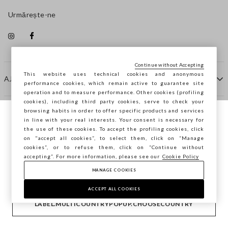
Urmărește-ne
Continue without Accepting
This website uses technical cookies and anonymous
AJUTOR
performance cookies, which remain active to guarantee site
operation and to measure performance. Other cookies (profiling
cookies), including third party cookies, serve to check your
browsing habits in order to offer specific products and services
COMPANIE
in line with your real interests. Your consent is necessary for
Navighezi pe STEFANEL Italia, vrei să
the use of these cookies. To accept the profiling cookies, click
salvezi locația ta?
on "accept all cookies”, to select them, click on “Manage
CONTACTE
cookies”, or to refuse them, click on “Continue without
accepting”. For more information, please see our
Cookie Policy
MANAGE COOKIES
CONFIRMĂ
Copyright © Ovs S.p.A. P.Iva 04240010274 - Cap. Soc.
290.923.470 -
2.4.0
ACCEPT ALL COOKIES
footer.item.country
România
LABEL.MULTICOUNTRYPOPUP.CHOOSECOUNTRY