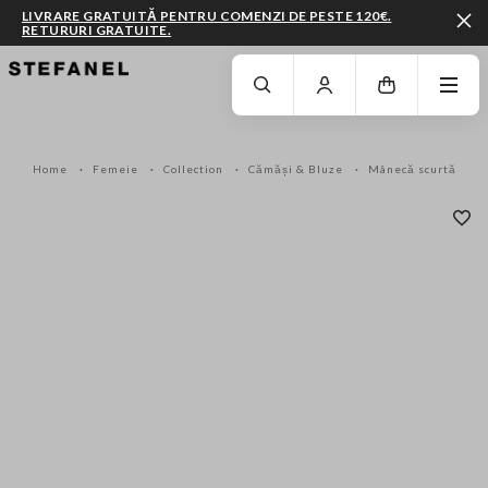
LIVRARE GRATUITĂ PENTRU COMENZI DE PESTE 120€.
RETURURI GRATUITE.
MERGI LA CONȚINUTUL PRINCIPAL
DERULEAZĂ ÎN JOS
Home
Femeie
Collection
Cămăși & Bluze
Mânecă scurtă