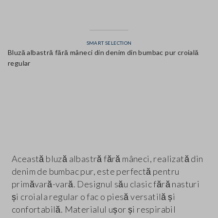
SMART SELECTION
Bluză albastră fără mâneci din denim din bumbac pur croială
regular
label.color
Această bluză albastră fără mâneci, realizată din
denim de bumbac pur, este perfectă pentru
primăvară-vară. Designul său clasic fără nasturi
și croiala regular o fac o piesă versatilă și
confortabilă. Materialul ușor și respirabil