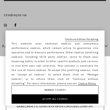
Urmărește-ne
Continue without Accepting
This website uses technical cookies and anonymous
AJUTOR
performance cookies, which remain active to guarantee site
operation and to measure performance. Other cookies (profiling
cookies), including third party cookies, serve to check your
browsing habits in order to offer specific products and services
COMPANIE
in line with your real interests. Your consent is necessary for
Navighezi pe STEFANEL Italia, vrei să
the use of these cookies. To accept the profiling cookies, click
salvezi locația ta?
on "accept all cookies”, to select them, click on “Manage
CONTACTE
cookies”, or to refuse them, click on “Continue without
accepting”. For more information, please see our
Cookie Policy
MANAGE COOKIES
CONFIRMĂ
Copyright © Ovs S.p.A. P.Iva 04240010274 - Cap. Soc.
290.923.470 -
2.4.0
ACCEPT ALL COOKIES
footer.item.country
România
LABEL.MULTICOUNTRYPOPUP.CHOOSECOUNTRY