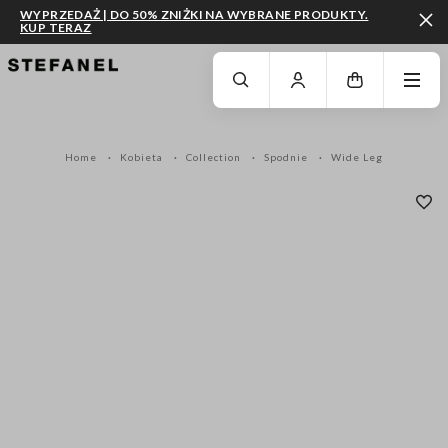
WYPRZEDAŻ | DO 50% ZNIŻKI NA WYBRANE PRODUKTY.
KUP TERAZ
PRZEJDŹ DO GŁÓWNEJ TREŚCI
PRZEWIŃ NA DÓŁ STRONY
Home
Kobieta
Collection
Spodnie
Wide Leg