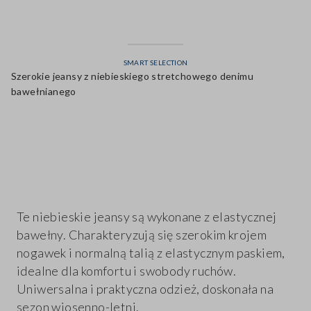
SMART SELECTION
Szerokie jeansy z niebieskiego stretchowego denimu
bawełnianego
label.color
Te niebieskie jeansy są wykonane z elastycznej
bawełny. Charakteryzują się szerokim krojem
nogawek i normalną talią z elastycznym paskiem,
idealne dla komfortu i swobody ruchów.
Uniwersalna i praktyczna odzież, doskonała na
sezon wiosenno-letni.