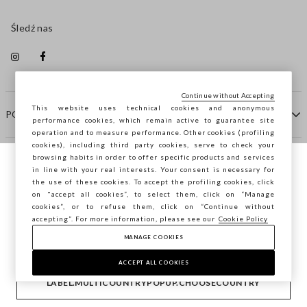
Śledź nas
Continue without Accepting
This website uses technical cookies and anonymous
POMOC
performance cookies, which remain active to guarantee site
operation and to measure performance. Other cookies (profiling
cookies), including third party cookies, serve to check your
browsing habits in order to offer specific products and services
FIRMA
in line with your real interests. Your consent is necessary for
Przeglądasz STEFANEL Italia, chcesz
the use of these cookies. To accept the profiling cookies, click
zapisać swoją lokalizację?
on "accept all cookies”, to select them, click on “Manage
KONTAKTY
cookies”, or to refuse them, click on “Continue without
accepting”. For more information, please see our
Cookie Policy
MANAGE COOKIES
POTWIERDŹ
Copyright © Ovs S.p.A. P.Iva 04240010274 - Cap. Soc.
290.923.470 -
2.4.0
ACCEPT ALL COOKIES
footer.item.country
Polska
LABEL.MULTICOUNTRYPOPUP.CHOOSECOUNTRY