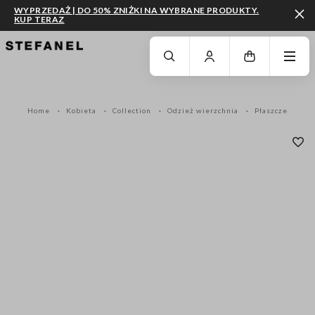
WYPRZEDAŻ | DO 50% ZNIŻKI NA WYBRANE PRODUKTY.
KUP TERAZ
PRZEJDŹ DO GŁÓWNEJ TREŚCI
PRZEWIŃ NA DÓŁ STRONY
Home
Kobieta
Collection
Odzież wierzchnia
Płaszcze