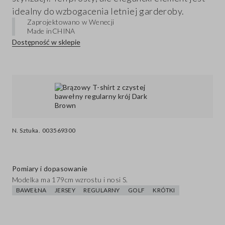
idealny do wzbogacenia letniej garderoby.
Zaprojektowano w Wenecji
Made in
CHINA
Dostępność w sklepie
N. Sztuka.
003569300
Pomiary i dopasowanie
Modelka ma 179cm wzrostu i nosi S.
BAWEŁNA
JERSEY
REGULARNY
GOLF
KRÓTKI