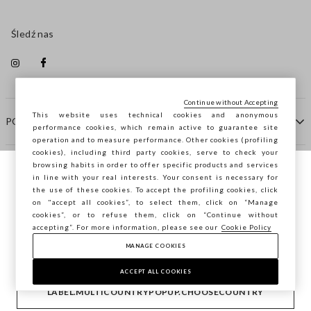
Śledź nas
Continue without Accepting
This website uses technical cookies and anonymous
POMOC
performance cookies, which remain active to guarantee site
operation and to measure performance. Other cookies (profiling
cookies), including third party cookies, serve to check your
browsing habits in order to offer specific products and services
FIRMA
in line with your real interests. Your consent is necessary for
Przeglądasz STEFANEL Italia, chcesz
the use of these cookies. To accept the profiling cookies, click
zapisać swoją lokalizację?
on "accept all cookies”, to select them, click on “Manage
KONTAKTY
cookies”, or to refuse them, click on “Continue without
accepting”. For more information, please see our
Cookie Policy
MANAGE COOKIES
POTWIERDŹ
Copyright © Ovs S.p.A. P.Iva 04240010274 - Cap. Soc.
290.923.470 -
2.4.0
ACCEPT ALL COOKIES
footer.item.country
Polska
LABEL.MULTICOUNTRYPOPUP.CHOOSECOUNTRY