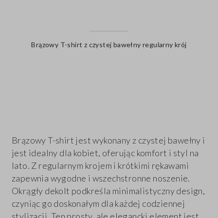
Brązowy T-shirt z czystej bawełny regularny krój
label.color
Brązowy T-shirt jest wykonany z czystej bawełny i
jest idealny dla kobiet, oferując komfort i styl na
lato. Z regularnym krojem i krótkimi rękawami
zapewnia wygodne i wszechstronne noszenie.
Okrągły dekolt podkreśla minimalistyczny design,
czyniąc go doskonałym dla każdej codziennej
stylizacji. Ten prosty, ale elegancki element jest