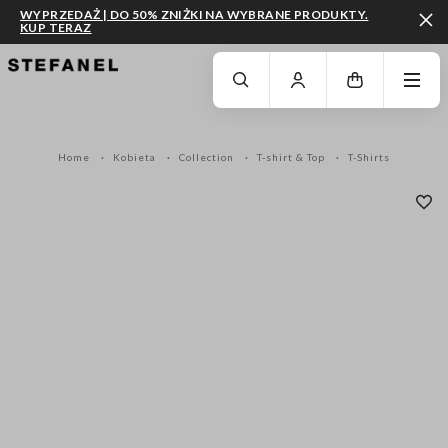
WYPRZEDAŻ | DO 50% ZNIŻKI NA WYBRANE PRODUKTY.
KUP TERAZ
PRZEJDŹ DO GŁÓWNEJ TREŚCI
PRZEWIŃ NA DÓŁ STRONY
Home
Kobieta
Collection
T-shirt & Top
T-Shirts