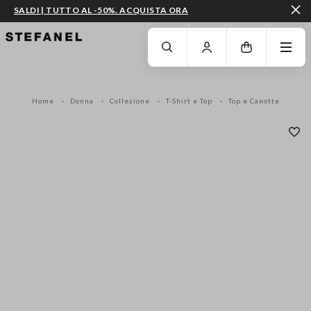
SALDI | TUTTO AL -50%. ACQUISTA ORA
VAI AL CONTENUTO PRINCIPALE
SCENDI AL FONDO DELLA PAGINA
Home
Donna
Collezione
T-Shirt e Top
Top e Canotte