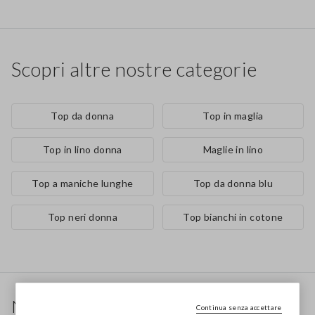
Scopri altre nostre categorie
Top da donna
Top in maglia
Top in lino donna
Maglie in lino
Top a maniche lunghe
Top da donna blu
Top neri donna
Top bianchi in cotone
Footer
Newsletter
Continua senza accettare