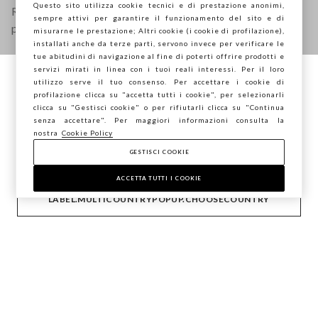
Questo sito utilizza cookie tecnici e di prestazione anonimi,
Ricevi informazioni su nuovi drop, collezioni e
sempre attivi per garantire il funzionamento del sito e di
promozioni. Per te -10% di sconto.
misurarne le prestazione; Altri cookie (i cookie di profilazione),
installati anche da terze parti, servono invece per verificare le
tue abitudini di navigazione al fine di poterti offrire prodotti e
servizi mirati in linea con i tuoi reali interessi. Per il loro
FOOTER.NEWSLETTER.SUBSCRIBE
utilizzo serve il tuo consenso. Per accettare i cookie di
Stai navigando su STEFANEL Italia, vuoi
profilazione clicca su "accetta tutti i cookie", per selezionarli
salvare la tua posizione?
clicca su "Gestisci cookie" o per rifiutarli clicca su "Continua
senza accettare". Per maggiori informazioni consulta la
Seguici su
nostra
Cookie Policy
GESTISCI COOKIE
CONFERMA
IT
EN
ACCETTA TUTTI I COOKIE
LABEL.MULTICOUNTRYPOPUP.CHOOSECOUNTRY
AIUTO
AZIENDA