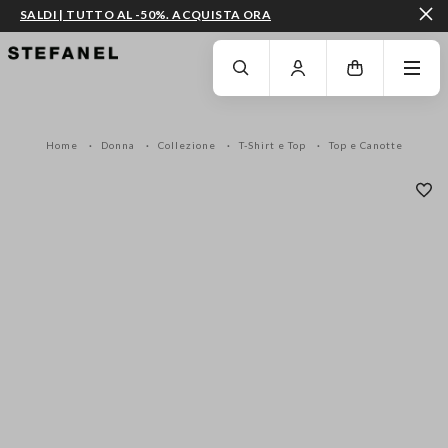
SALDI | TUTTO AL -50%. ACQUISTA ORA
VAI AL CONTENUTO PRINCIPALE
SCENDI AL FONDO DELLA PAGINA
Home
Donna
Collezione
T-Shirt e Top
Top e Canotte