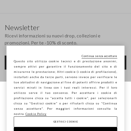
Footer
Newsletter
Ricevi informazioni su nuovi drop, collezioni e
promozioni. Per te -10% di sconto.
Continua senza accettare
Questo sito utilizza cookie tecnici e di prestazione anonimi,
FOOTER.NEWSLETTER.SUBSCRIBE
sempre attivi per garantire il funzionamento del sito e di
misurarne le prestazione; Altri cookie (i cookie di profilazione),
installati anche da terze parti, servono invece per verificare le
tue abitudini di navigazione al fine di poterti offrire prodotti e
Seguici su
servizi mirati in linea con i tuoi reali interessi. Per il loro
utilizzo serve il tuo consenso. Per accettare i cookie di
Stai navigando su STEFANEL Italia, vuoi
profilazione clicca su "accetta tutti i cookie", per selezionarli
IT
EN
salvare la tua posizione?
clicca su "Gestisci cookie" o per rifiutarli clicca su "Continua
senza accettare". Per maggiori informazioni consulta la
nostra
Cookie Policy
GESTISCI COOKIE
CONFERMA
AIUTO