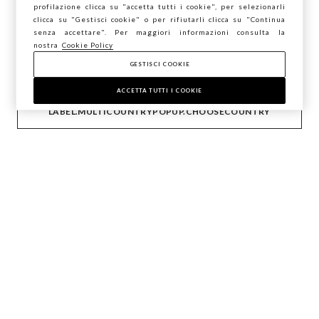
profilazione clicca su "accetta tutti i cookie", per selezionarli
salvare la tua posizione?
clicca su "Gestisci cookie" o per rifiutarli clicca su "Continua
FOOTER.NEWSLETTER.SUBSCRIBE
senza accettare". Per maggiori informazioni consulta la
nostra
Cookie Policy
GESTISCI COOKIE
CONFERMA
Seguici su
ACCETTA TUTTI I COOKIE
LABEL.MULTICOUNTRYPOPUP.CHOOSECOUNTRY
IT
EN
AIUTO
AZIENDA
CONTATTI
STEFANEL LOUNGE