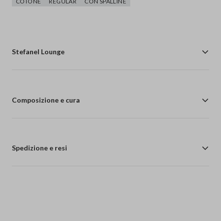
COTONE
REGULAR
CON SPALLINE
Stefanel Lounge
Composizione e cura
Spedizione e resi