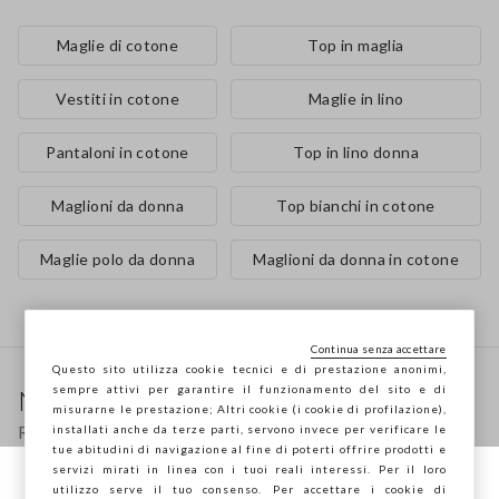
Maglie di cotone
Top in maglia
Vestiti in cotone
Maglie in lino
Pantaloni in cotone
Top in lino donna
Maglioni da donna
Top bianchi in cotone
Maglie polo da donna
Maglioni da donna in cotone
Continua senza accettare
Footer
Questo sito utilizza cookie tecnici e di prestazione anonimi,
sempre attivi per garantire il funzionamento del sito e di
Newsletter
misurarne le prestazione; Altri cookie (i cookie di profilazione),
Ricevi informazioni su nuovi drop, collezioni e
installati anche da terze parti, servono invece per verificare le
tue abitudini di navigazione al fine di poterti offrire prodotti e
promozioni. Per te -10% di sconto.
servizi mirati in linea con i tuoi reali interessi. Per il loro
utilizzo serve il tuo consenso. Per accettare i cookie di
Stai navigando su STEFANEL Italia, vuoi