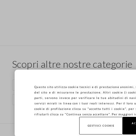
Scopri altre nostre categorie
Maglie di cotone
Top in maglia
Questo sito utilizza cookie tecnici e di prestazione anonimi,
del sito e di misurarne le prestazione; Altri cookie (i cooki
parti, servono invece per verificare le tue abitudini di navi
Maglie in lino
servizi mirati in linea con i tuoi reali interessi. Per il loro
cookie di profilazione clicca su "accetta tutti i cookie", per
rifiutarli clicca su "Continua senza accettare". Per maggiori 
AC
Footer
GESTISCI COOKIE
AIUTO
AZIENDA