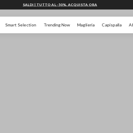
SALDI | TUTTO AL -50%. ACQUISTA ORA
Smart Selection
Trending Now
Maglieria
Capispalla
A