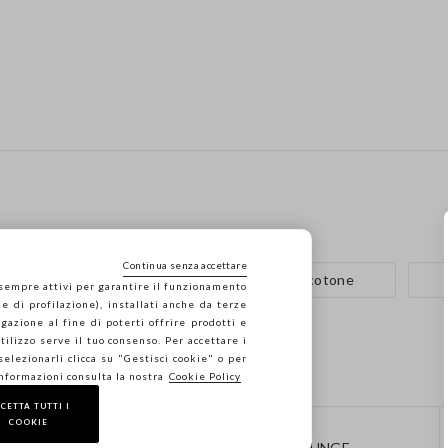
Continua senza accettare
Vestiti in cotone
Pantaloni in cotone
 sempre attivi per garantire il funzionamento
e di profilazione), installati anche da terze
gazione al fine di poterti offrire prodotti e
 utilizzo serve il tuo consenso. Per accettare i
 selezionarli clicca su "Gestisci cookie" o per
informazioni consulta la nostra
Cookie Policy
CETTA TUTTI I
COOKIE
CONTATTI
STEFANEL LOUNGE