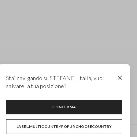
Stai navigando su STEFANEL Italia, vuoi
salvare la tua posizione?
Maglioni rosa da donna
Maglioni da donna
CONFERMA
LABEL.MULTICOUNTRYPOPUP.CHOOSECOUNTRY