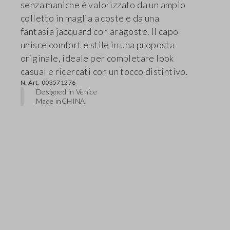
senza maniche è valorizzato da un ampio
colletto in maglia a coste e da una
fantasia jacquard con aragoste. Il capo
unisce comfort e stile in una proposta
originale, ideale per completare look
casual e ricercati con un tocco distintivo.
N. Art.
003571276
Designed in Venice
Made in
CHINA