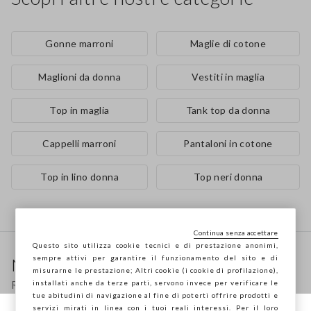
Gonne marroni
Maglie di cotone
Maglioni da donna
Vestiti in maglia
Top in maglia
Tank top da donna
Cappelli marroni
Pantaloni in cotone
Top in lino donna
Top neri donna
Continua senza accettare
Footer
Questo sito utilizza cookie tecnici e di prestazione anonimi,
sempre attivi per garantire il funzionamento del sito e di
Newsletter
misurarne le prestazione; Altri cookie (i cookie di profilazione),
Ricevi informazioni su nuovi drop, collezioni e
installati anche da terze parti, servono invece per verificare le
tue abitudini di navigazione al fine di poterti offrire prodotti e
promozioni. Per te -10% di sconto.
servizi mirati in linea con i tuoi reali interessi. Per il loro