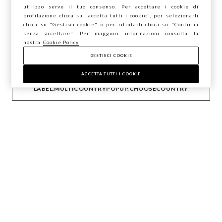
utilizzo serve il tuo consenso. Per accettare i cookie di
Stai navigando su STEFANEL Italia, vuoi
profilazione clicca su "accetta tutti i cookie", per selezionarli
salvare la tua posizione?
clicca su "Gestisci cookie" o per rifiutarli clicca su "Continua
FOOTER.NEWSLETTER.SUBSCRIBE
senza accettare". Per maggiori informazioni consulta la
nostra
Cookie Policy
GESTISCI COOKIE
CONFERMA
Seguici su
ACCETTA TUTTI I COOKIE
LABEL.MULTICOUNTRYPOPUP.CHOOSECOUNTRY
IT
EN
AIUTO
AZIENDA
CONTATTI