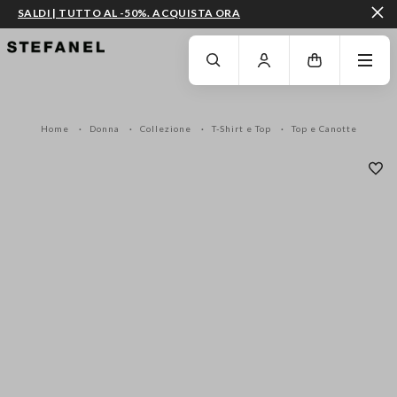
SALDI | TUTTO AL -50%. ACQUISTA ORA
VAI AL CONTENUTO PRINCIPALE
SCENDI AL FONDO DELLA PAGINA
Home
Donna
Collezione
T-Shirt e Top
Top e Canotte