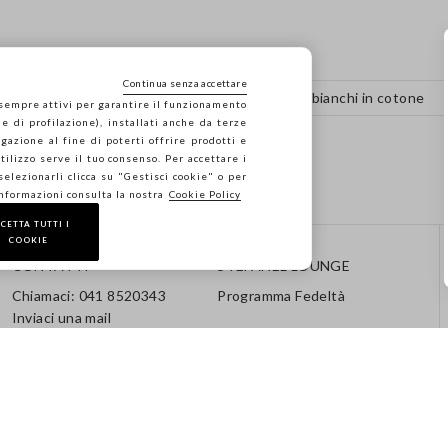
Continua senza accettare
Pantaloni in cotone
Top bianchi in cotone
 sempre attivi per garantire il funzionamento
e di profilazione), installati anche da terze
gazione al fine di poterti offrire prodotti e
 utilizzo serve il tuo consenso. Per accettare i
 selezionarli clicca su "Gestisci cookie" o per
informazioni consulta la nostra
Cookie Policy
CETTA TUTTI I
COOKIE
CONTATTI
STEFANEL LOUNGE
Chiamaci: 041 8520343
Programma Fedeltà
Inviaci una mail
Segui il tuo ordine / Reso