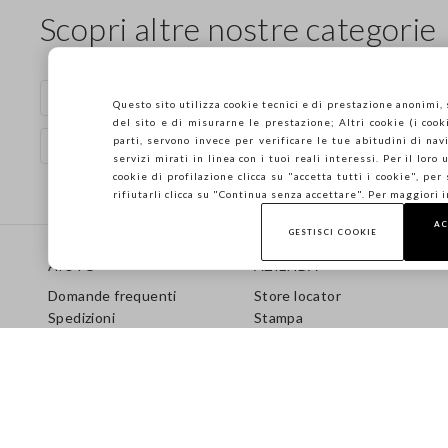
Scopri altre nostre categorie
Vestiti in cotone
Maglie di cotone
Questo sito utilizza cookie tecnici e di prestazione anonimi,
del sito e di misurarne le prestazione; Altri cookie (i cooki
parti, servono invece per verificare le tue abitudini di navi
Vestiti neri
servizi mirati in linea con i tuoi reali interessi. Per il loro
cookie di profilazione clicca su "accetta tutti i cookie", per
rifiutarli clicca su "Continua senza accettare". Per maggiori 
AC
Footer
GESTISCI COOKIE
AIUTO
AZIENDA
Domande frequenti
Store locator
Spedizioni
Stampa
Resi
Condizioni di vendita
Gift Card
Franchising
Care Guide
Accessibilità
Guida alle Taglie
Sostenibilità