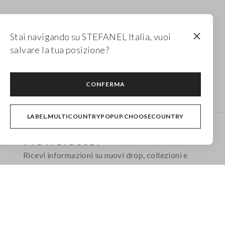
Stai navigando su STEFANEL Italia, vuoi
salvare la tua posizione?
Top da donna
Top neri donna
CONFERMA
LABEL.MULTICOUNTRYPOPUP.CHOOSECOUNTRY
Newsletter
Ricevi informazioni su nuovi drop, collezioni e
promozioni. Per te -10% di sconto.
FOOTER.NEWSLETTER.SUBSCRIBE