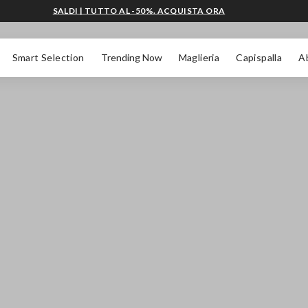
SALDI | TUTTO AL -50%. ACQUISTA ORA
Smart Selection
Trending Now
Maglieria
Capispalla
A