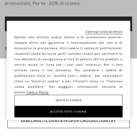
promozioni. Per te -10% di sconto.
FOOTER.NEWSLETTER.SUBSCRIBE
Continua senza accettare
Questo sito utilizza cookie tecnici e di prestazione anonimi,
sempre attivi per garantire il funzionamento del sito e di
Seguici su
misurarne le prestazione; Altri cookie (i cookie di profilazione),
installati anche da terze parti, servono invece per verificare le
tue abitudini di navigazione al fine di poterti offrire prodotti e
IT
EN
servizi mirati in linea con i tuoi reali interessi. Per il loro
utilizzo serve il tuo consenso. Per accettare i cookie di
Stai navigando su STEFANEL Italia, vuoi
profilazione clicca su "accetta tutti i cookie", per selezionarli
salvare la tua posizione?
clicca su "Gestisci cookie" o per rifiutarli clicca su "Continua
AIUTO
senza accettare". Per maggiori informazioni consulta la
nostra
Cookie Policy
GESTISCI COOKIE
CONFERMA
AZIENDA
ACCETTA TUTTI I COOKIE
LABEL.MULTICOUNTRYPOPUP.CHOOSECOUNTRY
CONTATTI