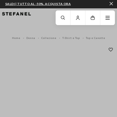
SALDI | TUTTO AL -50%. ACQUISTA ORA
VAI AL CONTENUTO PRINCIPALE
SCENDI AL FONDO DELLA PAGINA
Home
Donna
Collezione
T-Shirt e Top
Top e Canotte