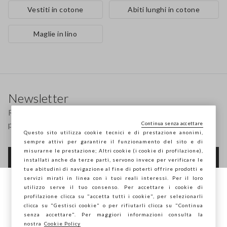
Vestiti in cotone
Abiti lunghi in cotone
Maglie in lino
Footer
Newsletter
Ricevi informazioni su nuovi drop, collezioni e
promozioni. Per te -10% di sconto.
Continua senza accettare
Questo sito utilizza cookie tecnici e di prestazione anonimi,
sempre attivi per garantire il funzionamento del sito e di
misurarne le prestazione; Altri cookie (i cookie di profilazione),
FOOTER.NEWSLETTER.SUBSCRIBE
installati anche da terze parti, servono invece per verificare le
tue abitudini di navigazione al fine di poterti offrire prodotti e
servizi mirati in linea con i tuoi reali interessi. Per il loro
utilizzo serve il tuo consenso. Per accettare i cookie di
Stai navigando su STEFANEL Italia, vuoi
profilazione clicca su "accetta tutti i cookie", per selezionarli
Seguici su
salvare la tua posizione?
clicca su "Gestisci cookie" o per rifiutarli clicca su "Continua
senza accettare". Per maggiori informazioni consulta la
nostra
Cookie Policy
IT
EN