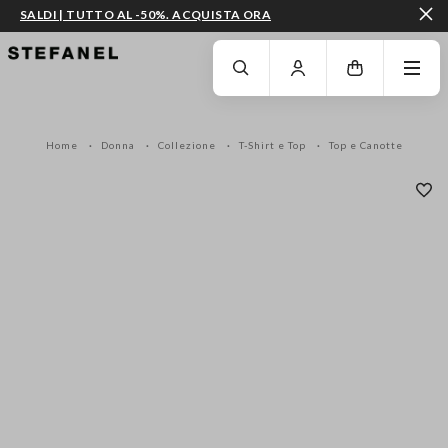
SALDI | TUTTO AL -50%. ACQUISTA ORA
VAI AL CONTENUTO PRINCIPALE
SCENDI AL FONDO DELLA PAGINA
Home
Donna
Collezione
T-Shirt e Top
Top e Canotte