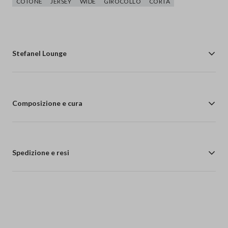
COTONE
JERSEY
WIDE
GIROCOLLO
CORTA
Stefanel Lounge
Composizione e cura
Spedizione e resi