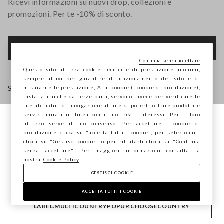
Ricevi informazioni su nuovi drop, collezioni e
promozioni. Per te -10% di sconto.
FOOTER.NEWSLETTER.SUBSCRIBE
Continua senza accettare
Questo sito utilizza cookie tecnici e di prestazione anonimi,
sempre attivi per garantire il funzionamento del sito e di
Seguici su
misurarne le prestazione; Altri cookie (i cookie di profilazione),
installati anche da terze parti, servono invece per verificare le
tue abitudini di navigazione al fine di poterti offrire prodotti e
IT
EN
servizi mirati in linea con i tuoi reali interessi. Per il loro
utilizzo serve il tuo consenso. Per accettare i cookie di
Stai navigando su STEFANEL Italia, vuoi
profilazione clicca su "accetta tutti i cookie", per selezionarli
salvare la tua posizione?
clicca su "Gestisci cookie" o per rifiutarli clicca su "Continua
AIUTO
senza accettare". Per maggiori informazioni consulta la
nostra
Cookie Policy
GESTISCI COOKIE
CONFERMA
AZIENDA
ACCETTA TUTTI I COOKIE
LABEL.MULTICOUNTRYPOPUP.CHOOSECOUNTRY
CONTATTI