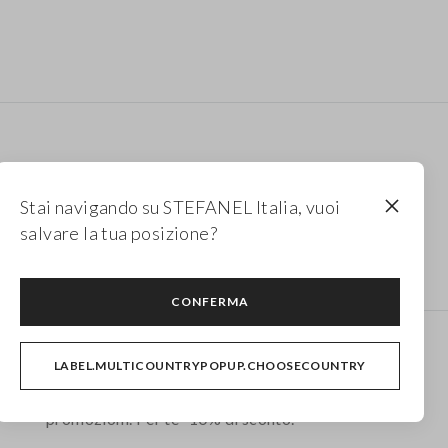
Stai navigando su STEFANEL Italia, vuoi
salvare la tua posizione?
CONFERMA
Newsletter
LABEL.MULTICOUNTRYPOPUP.CHOOSECOUNTRY
Ricevi informazioni su nuovi drop, collezioni e
promozioni. Per te -10% di sconto.