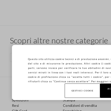
Scopri altre nostre categorie
Borse artigianali
Questo sito utilizza cookie tecnici e di prestazione anonimi,
del sito e di misurarne le prestazione; Altri cookie (i cooki
parti, servono invece per verificare le tue abitudini di navi
servizi mirati in linea con i tuoi reali interessi. Per il loro
cookie di profilazione clicca su "accetta tutti i cookie", per
Footer
rifiutarli clicca su "Continua senza accettare". Per maggiori 
AIUTO
AZIENDA
AC
GESTISCI COOKIE
Domande frequenti
Store locator
Spedizioni
Stampa
Resi
Condizioni di vendita
Gift Card
Franchising