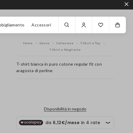
bbigliamento
Accessori
Home
Donna
Collezione
T-Shirt e Top
T-Shirt e Magliette
T-shirt bianca in puro cotone regular fit con
aragosta di perline
label.color
Disponibilità in negozio