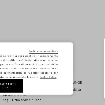
Continua senza accettare
 sempre attivi per garantire il funzionamento
e di profilazione), installati anche da terze
gazione al fine di poterti offrire prodotti e
 utilizzo serve il tuo consenso. Per accettare i
 selezionarli clicca su "Gestisci cookie" o per
informazioni consulta la nostra
Cookie Policy
CONTATTI
STEFANEL LOUNGE
CETTA TUTTI I
COOKIE
Chiamaci: 041 8520343
Programma Fedeltà
Inviaci una mail
Segui il tuo ordine / Reso