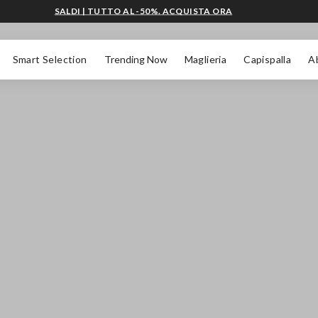
SALDI | TUTTO AL -50%. ACQUISTA ORA
Smart Selection
Trending Now
Maglieria
Capispalla
A