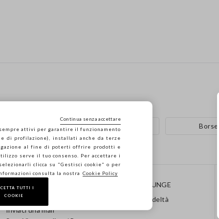
Continua senza accettare
i
Cappelli marroni
Borse 
 sempre attivi per garantire il funzionamento
e di profilazione), installati anche da terze
gazione al fine di poterti offrire prodotti e
 utilizzo serve il tuo consenso. Per accettare i
 selezionarli clicca su "Gestisci cookie" o per
informazioni consulta la nostra
Cookie Policy
CONTATTI
STEFANEL LOUNGE
CETTA TUTTI I
COOKIE
Chiamaci: 041 8520343
Programma Fedeltà
Inviaci una mail