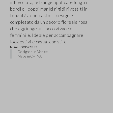
intrecciata, le frange applicate lungo i
bordi e i doppi manici rigidi rivestiti in
tonalità a contrasto. Il design è
completato da un decoro floreale rosa
che aggiunge un tocco vivace e
femminile. Ideale per accompagnare
look estivi e casual con stile.
N. Art.
003571357
Designed in Venice
Made in
CHINA