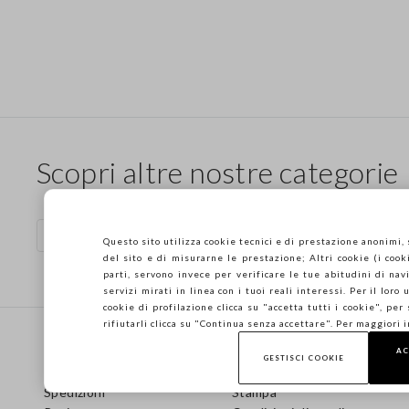
Scopri altre nostre categorie
Borse marroni
Gonne marron
Questo sito utilizza cookie tecnici e di prestazione anonimi,
del sito e di misurarne le prestazione; Altri cookie (i cooki
parti, servono invece per verificare le tue abitudini di navi
servizi mirati in linea con i tuoi reali interessi. Per il loro
cookie di profilazione clicca su "accetta tutti i cookie", per
Footer
rifiutarli clicca su "Continua senza accettare". Per maggiori 
AIUTO
AZIENDA
AC
GESTISCI COOKIE
Domande frequenti
Store locator
Spedizioni
Stampa