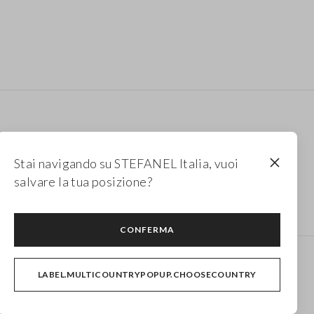
Stai navigando su STEFANEL Italia, vuoi
salvare la tua posizione?
di pelle marrone
CONFERMA
Newsletter
LABEL.MULTICOUNTRYPOPUP.CHOOSECOUNTRY
Ricevi informazioni su nuovi drop, collezioni e
promozioni. Per te -10% di sconto.