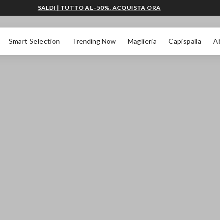
SALDI | TUTTO AL -50%. ACQUISTA ORA
Smart Selection
Trending Now
Maglieria
Capispalla
A