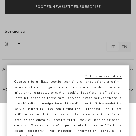
FOOTER.NEWSLETTER.SUBSCRIBE
Seguici su
IT
EN
AIUTO
Continua senza accettare
Questo sito utilizza cookie tecnici e di prestazione anonimi,
sempre attivi per garantire il funzionamento del sito e di
AZIENDA
misurarne le prestazione; Altri cookie (i cookie di profilazione),
installati anche da terze parti, servono invece per verificare le
tue abitudini di navigazione al fine di poterti offrire prodotti e
servizi mirati in linea con i tuoi reali interessi. Per il loro
CONTATTI
utilizzo serve il tuo consenso. Per accettare i cookie di
Stai navigando su STEFANEL Italia, vuoi
profilazione clicca su "accetta tutti i cookie", per selezionarli
salvare la tua posizione?
clicca su "Gestisci cookie" o per rifiutarli clicca su "Continua
STEFANEL LOUNGE
senza accettare". Per maggiori informazioni consulta la