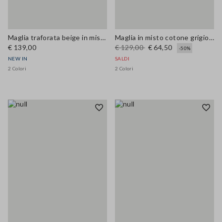
Maglia traforata beige in misto lana a girocollo over fit
Maglia in misto cotone grigio regular fit con motivo mesh
€ 139,00
€ 129,00
€ 64,50
-50%
NEW IN
SALDI
2 Colori
2 Colori