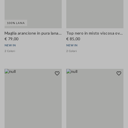
100% LANA
Maglia arancione in pura lana regular fit
Top nero in misto viscosa over fit
€ 79,00
€ 85,00
NEW IN
NEW IN
2 Colori
2 Colori