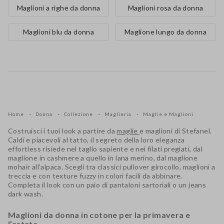
Maglioni a righe da donna
Maglioni rosa da donna
Maglioni blu da donna
Maglione lungo da donna
Home
Donna
Collezione
Maglieria
Maglie e Maglioni
Costruisci i tuoi look a partire da
maglie
e maglioni
di Stefanel.
Caldi e piacevoli al tatto, il segreto della loro eleganza
effortless risiede nel taglio sapiente e nei filati pregiati, dal
maglione in
cashmere
a quello in
lana merino
, dal maglione
mohair
all'
alpaca
. Scegli tra classici pullover girocollo, maglioni a
treccia e con texture fuzzy in colori facili da abbinare.
Completa il look con un paio di pantaloni sartoriali o un jeans
dark wash.
Maglioni da donna in cotone per la primavera e
l’estate