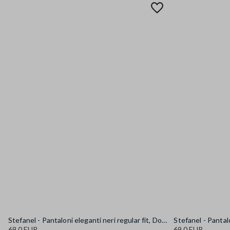
Stefanel - Pantaloni eleganti neri regular fit, Donna, Nero canna di fucile
69.0 EUR
69.0 EUR