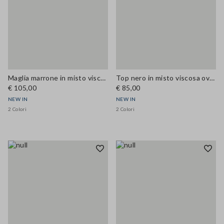
Maglia marrone in misto viscosa a girocollo con bottoni regular fit
Top nero in misto viscosa over fit
€ 105,00
€ 85,00
NEW IN
NEW IN
2 Colori
2 Colori