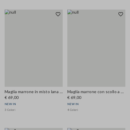
Maglia marrone in misto lana e cashmere con girocollo regular fit
Maglia marrone con scollo a V in misto lana e cashmere regular fit
€ 69,00
€ 69,00
NEW IN
NEW IN
3 Colori
4 Colori