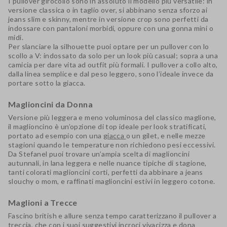
I
pullover girocollo
sono in assoluto il modello più versatile: in
versione classica o in taglio over, si abbinano senza sforzo ai
jeans slim e skinny, mentre in versione crop sono perfetti da
indossare con
pantaloni morbidi
, oppure con una
gonna mini
o
midi
.
Per slanciare la silhouette puoi optare per un pullover con lo
scollo a V: indossato da solo per un look più casual; sopra a una
camicia per dare vita ad outfit più formali. I pullover a collo alto,
dalla linea semplice e dal peso leggero, sono l’ideale invece da
portare sotto la giacca.
Maglioncini da Donna
Versione più leggera e meno voluminosa del classico maglione,
il
maglioncino
è un’opzione di top ideale per look stratificati,
portato ad esempio con una
giacca
o un gilet, e nelle mezze
stagioni quando le temperature non richiedono pesi eccessivi.
Da Stefanel puoi trovare un’ampia scelta di
maglioncini
autunnali
, in lana leggera e nelle nuance tipiche di stagione,
tanti colorati
maglioncini corti
, perfetti da abbinare a jeans
slouchy o mom, e raffinati
maglioncini estivi
in leggero cotone.
Maglioni a Trecce
Fascino british e allure senza tempo caratterizzano il
pullover a
treccia
, che con i suoi suggestivi incroci vivacizza e dona