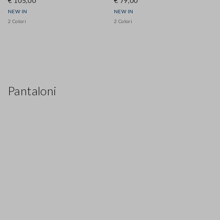
€ 105,00
€ 79,00
NEW IN
NEW IN
2 Colori
2 Colori
Pantaloni