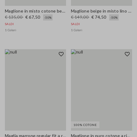
Maglione in misto cotone beige regular fit
Maglione beige in misto lino regular fit
€ 135,00
€ 67,50
€ 149,00
€ 74,50
-50%
-50%
SALDI
SALDI
1 Colori
1 Colori
100% COTONE
Maglia marrone regular fit a rete
Maglione in puro cotone a righe multicolor regular fit con collo polo