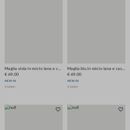
Maglia viola in misto lana e cashmere con girocollo regular fit
Maglia blu in misto lana e cashmere con girocollo regular fit
€ 69,00
€ 69,00
NEW IN
NEW IN
3 Colori
3 Colori