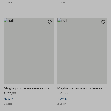
2 Colori
1 Colori
Maglia polo arancione in misto lana e cashmere regular fit
Maglia marrone a costine in misto lyocell e seta fitted
€ 99,00
€ 65,00
NEW IN
NEW IN
2 Colori
2 Colori