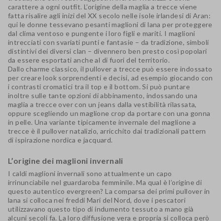
carattere a ogni outfit. L’origine della
maglia a trecce
viene
fatta risalire agli inizi del XX secolo nelle isole irlandesi di Aran:
qui le donne tessevano pesanti maglioni di lana per proteggere
dal clima ventoso e pungente i loro figli e mariti. I maglioni
intrecciati con svariati punti e fantasie – da tradizione, simboli
distintivi dei diversi clan – divennero ben presto così popolari
da essere esportati anche al di fuori del territorio.
Dallo charme classico, il pullover a trecce può essere indossato
per creare look
sorprendenti e decisi
, ad esempio giocando con
i contrasti cromatici tra il top e il bottom. Si può puntare
inoltre sulle tante opzioni di abbinamento, indossando una
maglia a trecce over con un jeans dalla vestibilità rilassata,
oppure scegliendo un maglione crop da portare con una gonna
in pelle. Una variante tipicamente invernale del maglione a
trecce è il pullover natalizio, arricchito dai tradizionali pattern
di ispirazione nordica e jacquard.
L’origine dei maglioni invernali
I caldi
maglioni invernali
sono attualmente un capo
irrinunciabile nel guardaroba femminile. Ma qual è l’origine di
questo autentico evergreen? La comparsa dei primi
pullover in
lana
si colloca nei freddi Mari del Nord, dove i pescatori
utilizzavano questo tipo di indumento tessuto a mano già
alcuni secoli fa. La loro diffusione vera e propria si colloca però