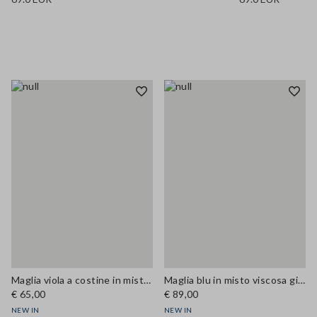
Maglia viola a costine in misto lyocell e seta fitted
Maglia blu in misto viscosa girocollo regular fit
€ 65,00
€ 89,00
NEW IN
NEW IN