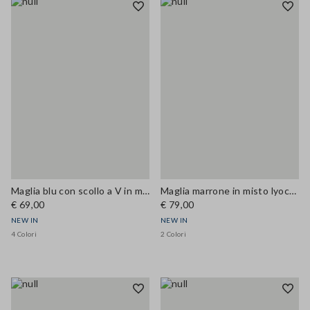
Maglia blu con scollo a V in misto lana e cashmere regular fit
Maglia marrone in misto lyocell e seta fitted
€ 69,00
€ 79,00
NEW IN
NEW IN
4 Colori
2 Colori