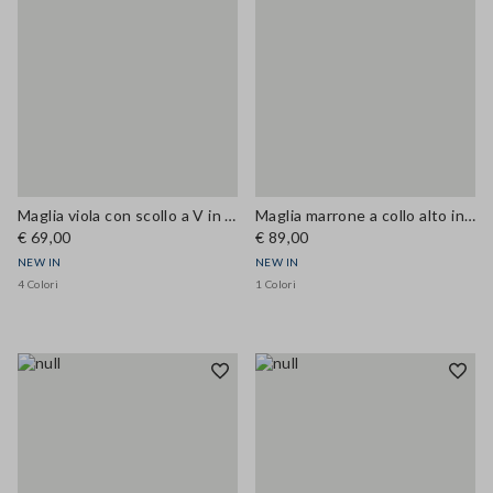
Maglia viola con scollo a V in misto lana e cashmere regular fit
Maglia marrone a collo alto in misto cotone e viscosa
€ 69,00
€ 89,00
NEW IN
NEW IN
4 Colori
1 Colori