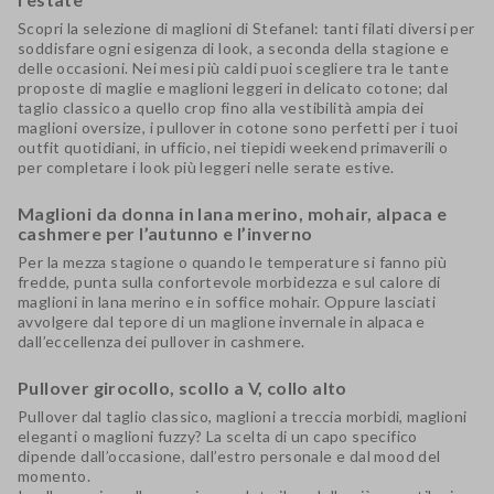
Scopri la selezione di maglioni di Stefanel: tanti filati diversi per
soddisfare ogni esigenza di look, a seconda della stagione e
delle occasioni. Nei mesi più caldi puoi scegliere tra le tante
proposte di maglie e maglioni leggeri in delicato
cotone
; dal
taglio classico a quello crop fino alla vestibilità ampia dei
maglioni oversize
, i pullover in cotone sono perfetti per i tuoi
outfit quotidiani, in ufficio, nei tiepidi weekend primaverili o
per completare i look più leggeri nelle serate estive.
Maglioni da donna in lana merino, mohair, alpaca e
cashmere per l’autunno e l’inverno
Per la mezza stagione o quando le temperature si fanno più
fredde, punta sulla confortevole morbidezza e sul calore di
maglioni in lana merino
e in soffice mohair. Oppure lasciati
avvolgere dal tepore di un
maglione invernale in alpaca
e
dall’eccellenza dei
pullover in cashmere
.
Pullover girocollo, scollo a V, collo alto
Pullover dal taglio classico, maglioni a treccia morbidi, maglioni
eleganti o maglioni fuzzy? La scelta di un capo specifico
dipende dall’occasione, dall’estro personale e dal mood del
momento.