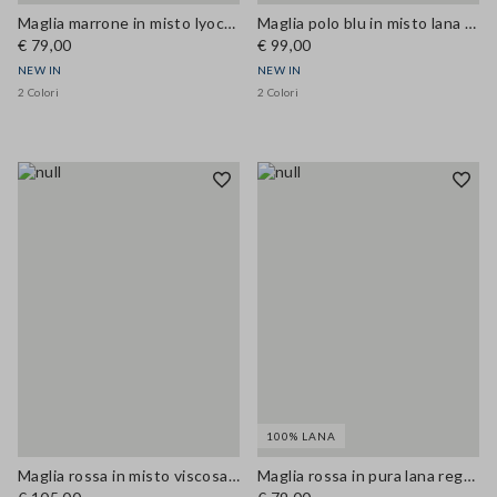
Maglia marrone in misto lyocell e seta fitted
Maglia polo blu in misto lana e cashmere regular fit
€ 79,00
€ 99,00
NEW IN
NEW IN
2 Colori
2 Colori
100% LANA
Maglia rossa in misto viscosa a girocollo con bottoni regular fit
Maglia rossa in pura lana regular fit