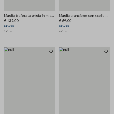
Maglia traforata grigia in misto lana a girocollo over fit
Maglia arancione con scollo a V in misto lana e cashmere regular fit
€ 139,00
€ 69,00
NEW IN
NEW IN
2 Colori
4 Colori