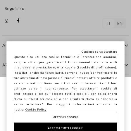
Seguici su
IT
EN
AIUTO
Continua senza accettare
Questo sito utilizza cookie tecnici e di prestazione anonimi,
sempre attivi per garantire il funzionamento del sito e di
AZIENDA
misurarne le prestazione; Altri cookie (i cookie di profilazione),
installati anche da terze parti, servono invece per verificare le
tue abitudini di navigazione al fine di poterti offrire prodotti e
servizi mirati in linea con i tuoi reali interessi. Per il loro
CONTATTI
utilizzo serve il tuo consenso. Per accettare i cookie di
Stai navigando su STEFANEL Italia, vuoi
profilazione clicca su "accetta tutti i cookie", per selezionarli
salvare la tua posizione?
clicca su "Gestisci cookie" o per rifiutarli clicca su "Continua
STEFANEL LOUNGE
senza accettare". Per maggiori informazioni consulta la
nostra
Cookie Policy
GESTISCI COOKIE
CONFERMA
Copyright © Ovs S.p.A. P.Iva 04240010274 - Cap. Soc.
290.923.470 -
2.4.0
ACCETTA TUTTI I COOKIE