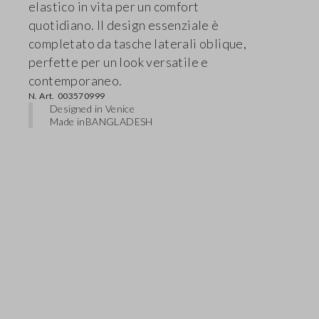
elastico in vita per un comfort
quotidiano. Il design essenziale è
completato da tasche laterali oblique,
perfette per un look versatile e
contemporaneo.
N. Art.
003570999
Designed in Venice
Made in
BANGLADESH