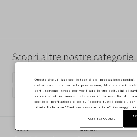
Scopri altre nostre categorie
Vestiti in cotone
Pantaloni blu
Questo sito utilizza cookie tecnici e di prestazione anonimi,
del sito e di misurarne le prestazione; Altri cookie (i cooki
parti, servono invece per verificare le tue abitudini di navi
Bluse viola da donna
Maglie in lino
servizi mirati in linea con i tuoi reali interessi. Per il loro
cookie di profilazione clicca su "accetta tutti i cookie", per
rifiutarli clicca su "Continua senza accettare". Per maggiori 
AC
Footer
GESTISCI COOKIE
AIUTO
AZIENDA