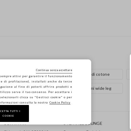
Continua senza accettare
Pantaloni con pinces
Maglie di cotone
 sempre attivi per garantire il funzionamento
e di profilazione), installati anche da terze
gazione al fine di poterti offrire prodotti e
Pantaloni in cotone
Pantaloni wide leg
 utilizzo serve il tuo consenso. Per accettare i
 selezionarli clicca su "Gestisci cookie" o per
informazioni consulta la nostra
Cookie Policy
CETTA TUTTI I
COOKIE
CONTATTI
STEFANEL LOUNGE