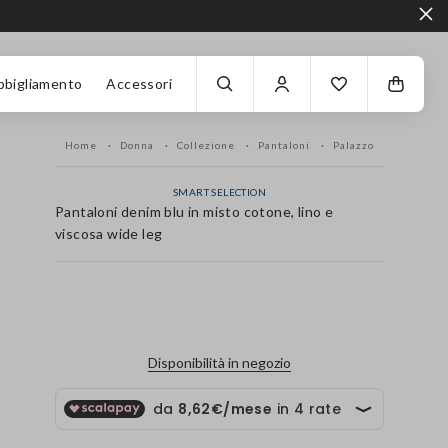
bbigliamento
Accessori
Home
Donna
Collezione
Pantaloni
Palazzo
SMART SELECTION
Pantaloni denim blu in misto cotone, lino e
viscosa wide leg
label.color
Disponibilità in negozio