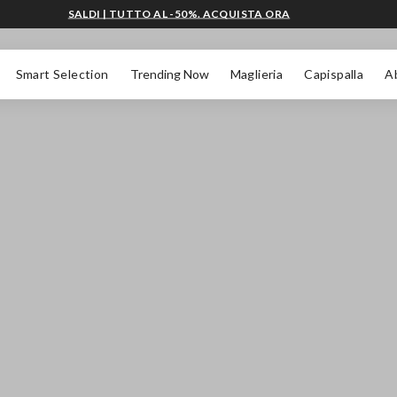
SALDI | TUTTO AL -50%. ACQUISTA ORA
Smart Selection
Trending Now
Maglieria
Capispalla
A