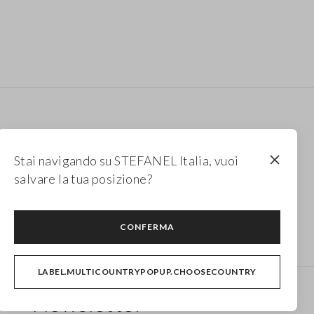
Stai navigando su STEFANEL Italia, vuoi
salvare la tua posizione?
Top in lino donna
Abiti lunghi in cotone
CONFERMA
LABEL.MULTICOUNTRYPOPUP.CHOOSECOUNTRY
Newsletter