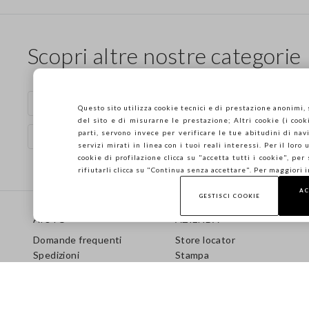
Scopri altre nostre categorie
Pantaloni in cotone
Pantaloni blu
Questo sito utilizza cookie tecnici e di prestazione anonimi,
del sito e di misurarne le prestazione; Altri cookie (i cooki
parti, servono invece per verificare le tue abitudini di navi
Vestiti in cotone
Pantaloni in lino blu
servizi mirati in linea con i tuoi reali interessi. Per il loro
cookie di profilazione clicca su "accetta tutti i cookie", per
rifiutarli clicca su "Continua senza accettare". Per maggiori 
AC
Footer
GESTISCI COOKIE
AIUTO
AZIENDA
Domande frequenti
Store locator
Spedizioni
Stampa
Resi
Condizioni di vendita
Gift Card
Franchising
Care Guide
Accessibilità