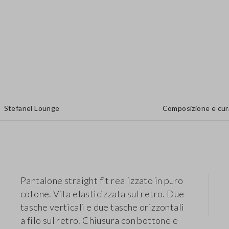
Stefanel Lounge
Composizione e cur
Pantalone straight fit realizzato in puro
cotone. Vita elasticizzata sul retro. Due
tasche verticali e due tasche orizzontali
a filo sul retro. Chiusura con bottone e