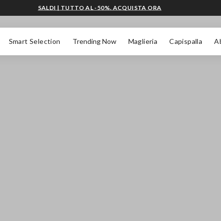
SALDI | TUTTO AL -50%. ACQUISTA ORA
Smart Selection
Trending Now
Maglieria
Capispalla
A