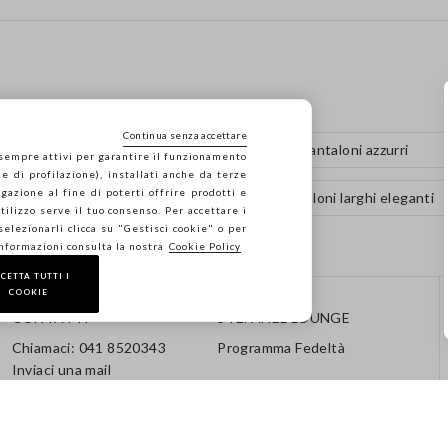
Continua senza accettare
Pantaloni con pinces
Pantaloni azzurri
 sempre attivi per garantire il funzionamento
e di profilazione), installati anche da terze
gazione al fine di poterti offrire prodotti e
Pantaloni neri da donna
Pantaloni larghi eleganti
 utilizzo serve il tuo consenso. Per accettare i
 selezionarli clicca su "Gestisci cookie" o per
informazioni consulta la nostra
Cookie Policy
CETTA TUTTI I
COOKIE
CONTATTI
STEFANEL LOUNGE
Chiamaci: 041 8520343
Programma Fedeltà
Inviaci una mail
Segui il tuo ordine / Reso