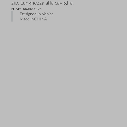
zip. Lunghezza alla caviglia.
N. Art.
003565225
Designed in Venice
Made in
CHINA