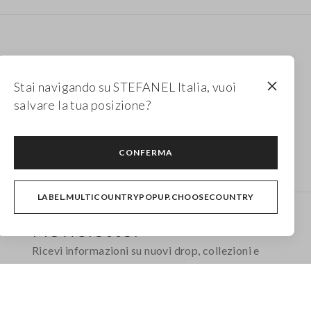
Stai navigando su STEFANEL Italia, vuoi
salvare la tua posizione?
Pantaloni wide leg
Maglie di cotone
CONFERMA
LABEL.MULTICOUNTRYPOPUP.CHOOSECOUNTRY
Newsletter
Ricevi informazioni su nuovi drop, collezioni e
promozioni. Per te -10% di sconto.
FOOTER.NEWSLETTER.SUBSCRIBE