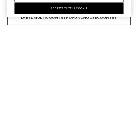
Seguici su
ACCETTA TUTTI I COOKIE
LABEL.MULTICOUNTRYPOPUP.CHOOSECOUNTRY
IT
EN
AIUTO
AZIENDA
CONTATTI
STEFANEL LOUNGE
Copyright © Ovs S.p.A. P.Iva 04240010274 - Cap. Soc.
290.923.470 -
2.4.0