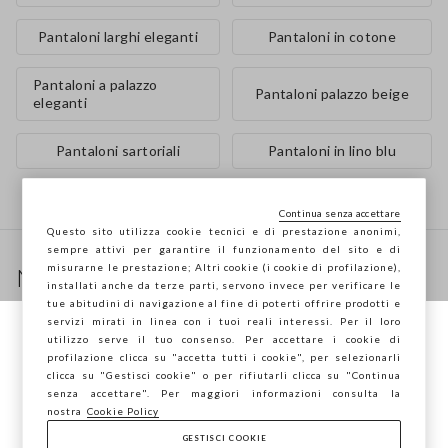
Pantaloni larghi eleganti
Pantaloni in cotone
Pantaloni a palazzo
Pantaloni palazzo beige
eleganti
Pantaloni sartoriali
Pantaloni in lino blu
Continua senza accettare
Questo sito utilizza cookie tecnici e di prestazione anonimi,
Footer
sempre attivi per garantire il funzionamento del sito e di
misurarne le prestazione; Altri cookie (i cookie di profilazione),
Newsletter
installati anche da terze parti, servono invece per verificare le
Ricevi informazioni su nuovi drop, collezioni e
tue abitudini di navigazione al fine di poterti offrire prodotti e
servizi mirati in linea con i tuoi reali interessi. Per il loro
promozioni. Per te -10% di sconto.
utilizzo serve il tuo consenso. Per accettare i cookie di
Stai navigando su STEFANEL Italia, vuoi
profilazione clicca su "accetta tutti i cookie", per selezionarli
salvare la tua posizione?
clicca su "Gestisci cookie" o per rifiutarli clicca su "Continua
senza accettare". Per maggiori informazioni consulta la
FOOTER.NEWSLETTER.SUBSCRIBE
nostra
Cookie Policy
GESTISCI COOKIE
CONFERMA