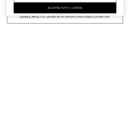
Seguici su
ACCETTA TUTTI I COOKIE
LABEL.MULTICOUNTRYPOPUP.CHOOSECOUNTRY
IT
EN
AIUTO
AZIENDA
CONTATTI
STEFANEL LOUNGE
Copyright © Ovs S.p.A. P.Iva 04240010274 - Cap. Soc.
290.923.470 -
2.4.0