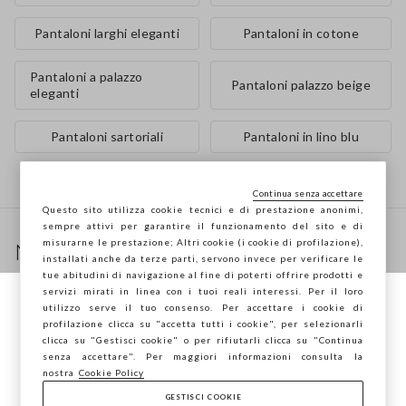
Pantaloni larghi eleganti
Pantaloni in cotone
Pantaloni a palazzo
Pantaloni palazzo beige
eleganti
Pantaloni sartoriali
Pantaloni in lino blu
Continua senza accettare
Questo sito utilizza cookie tecnici e di prestazione anonimi,
Footer
sempre attivi per garantire il funzionamento del sito e di
misurarne le prestazione; Altri cookie (i cookie di profilazione),
Newsletter
installati anche da terze parti, servono invece per verificare le
Ricevi informazioni su nuovi drop, collezioni e
tue abitudini di navigazione al fine di poterti offrire prodotti e
servizi mirati in linea con i tuoi reali interessi. Per il loro
promozioni. Per te -10% di sconto.
utilizzo serve il tuo consenso. Per accettare i cookie di
Stai navigando su STEFANEL Italia, vuoi
profilazione clicca su "accetta tutti i cookie", per selezionarli
salvare la tua posizione?
clicca su "Gestisci cookie" o per rifiutarli clicca su "Continua
senza accettare". Per maggiori informazioni consulta la
FOOTER.NEWSLETTER.SUBSCRIBE
nostra
Cookie Policy
GESTISCI COOKIE
CONFERMA