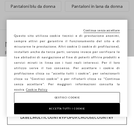
Pantaloni blu da donna
Pantaloni in lana da donna
Continua senza accettare
Footer
Questo sito utilizza cookie tecnici e di prestazione anonimi,
sempre attivi per garantire il funzionamento del sito e di
Newsletter
misurarne le prestazione; Altri cookie (i cookie di profilazione),
Ricevi informazioni su nuovi drop, collezioni e
installati anche da terze parti, servono invece per verificare le
tue abitudini di navigazione al fine di poterti offrire prodotti e
promozioni. Per te -10% di sconto.
servizi mirati in linea con i tuoi reali interessi. Per il loro
utilizzo serve il tuo consenso. Per accettare i cookie di
Stai navigando su STEFANEL Italia, vuoi
profilazione clicca su "accetta tutti i cookie", per selezionarli
salvare la tua posizione?
clicca su "Gestisci cookie" o per rifiutarli clicca su "Continua
FOOTER.NEWSLETTER.SUBSCRIBE
senza accettare". Per maggiori informazioni consulta la
nostra
Cookie Policy
GESTISCI COOKIE
CONFERMA
Seguici su
ACCETTA TUTTI I COOKIE
LABEL.MULTICOUNTRYPOPUP.CHOOSECOUNTRY
IT
EN