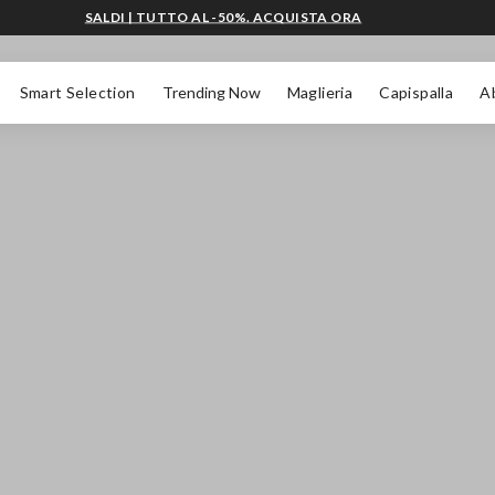
SALDI | TUTTO AL -50%. ACQUISTA ORA
Smart Selection
Trending Now
Maglieria
Capispalla
A