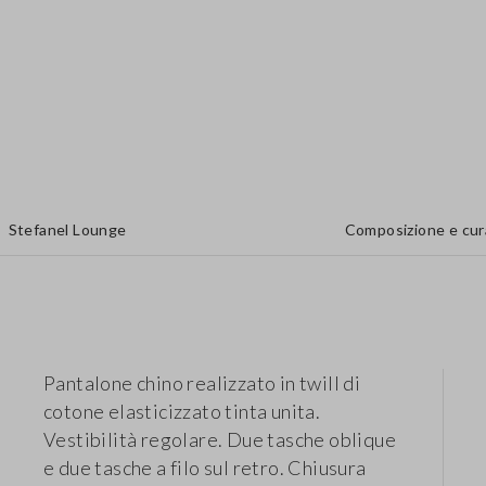
Stefanel Lounge
Composizione e cur
Pantalone chino realizzato in twill di
cotone elasticizzato tinta unita.
Vestibilità regolare. Due tasche oblique
e due tasche a filo sul retro. Chiusura