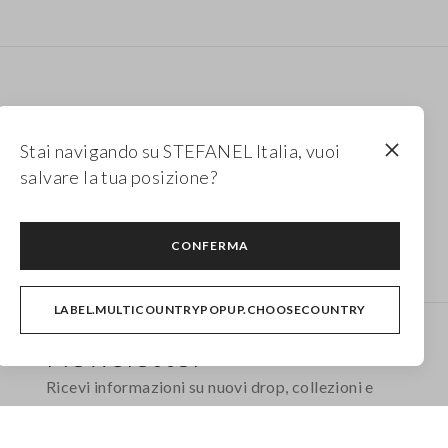
Stai navigando su STEFANEL Italia, vuoi
salvare la tua posizione?
Pantaloni larghi eleganti
Pantaloni sartoriali
CONFERMA
LABEL.MULTICOUNTRYPOPUP.CHOOSECOUNTRY
Newsletter
Ricevi informazioni su nuovi drop, collezioni e
promozioni. Per te -10% di sconto.