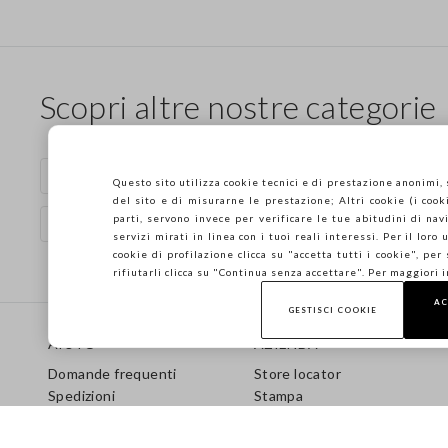
Scopri altre nostre categorie
Pantaloni blu
Pantaloni in cotone
Questo sito utilizza cookie tecnici e di prestazione anonimi,
del sito e di misurarne le prestazione; Altri cookie (i cooki
parti, servono invece per verificare le tue abitudini di navi
Pantaloni wide leg
Pantaloni dritti da donna
servizi mirati in linea con i tuoi reali interessi. Per il loro
cookie di profilazione clicca su "accetta tutti i cookie", per
rifiutarli clicca su "Continua senza accettare". Per maggiori 
AC
Footer
GESTISCI COOKIE
AIUTO
AZIENDA
Domande frequenti
Store locator
Spedizioni
Stampa
Resi
Condizioni di vendita
Gift Card
Franchising