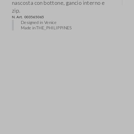
nascosta con bottone, gancio interno e
zip.
N. Art.
003565065
Designed in Venice
Made in
THE_PHILIPPINES