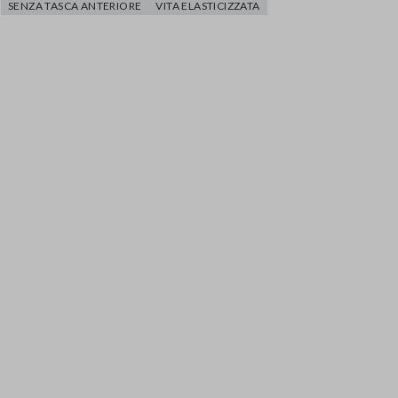
SENZA TASCA ANTERIORE
VITA ELASTICIZZATA