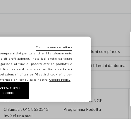
Continua senza accettare
Pantaloni in lino blu
Pantaloni con pinces
 sempre attivi per garantire il funzionamento
e di profilazione), installati anche da terze
gazione al fine di poterti offrire prodotti e
Pantaloni freschi da donna
Pantaloni bianchi da donna
 utilizzo serve il tuo consenso. Per accettare i
 selezionarli clicca su "Gestisci cookie" o per
informazioni consulta la nostra
Cookie Policy
CETTA TUTTI I
COOKIE
CONTATTI
STEFANEL LOUNGE
Chiamaci: 041 8520343
Programma Fedeltà
Inviaci una mail
Segui il tuo ordine / Reso