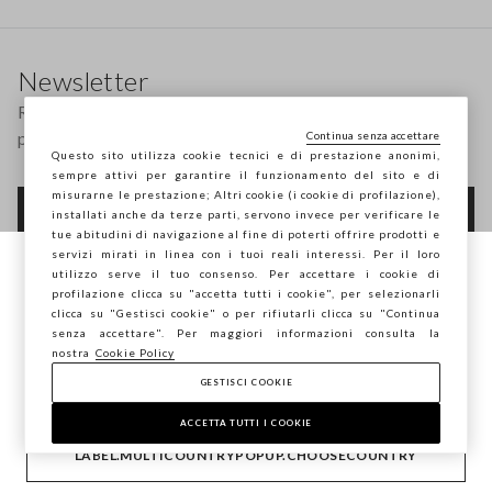
Footer
Newsletter
Ricevi informazioni su nuovi drop, collezioni e
promozioni. Per te -10% di sconto.
Continua senza accettare
Questo sito utilizza cookie tecnici e di prestazione anonimi,
sempre attivi per garantire il funzionamento del sito e di
misurarne le prestazione; Altri cookie (i cookie di profilazione),
FOOTER.NEWSLETTER.SUBSCRIBE
installati anche da terze parti, servono invece per verificare le
tue abitudini di navigazione al fine di poterti offrire prodotti e
servizi mirati in linea con i tuoi reali interessi. Per il loro
utilizzo serve il tuo consenso. Per accettare i cookie di
Stai navigando su STEFANEL Italia, vuoi
profilazione clicca su "accetta tutti i cookie", per selezionarli
Seguici su
salvare la tua posizione?
clicca su "Gestisci cookie" o per rifiutarli clicca su "Continua
senza accettare". Per maggiori informazioni consulta la
nostra
Cookie Policy
IT
EN
GESTISCI COOKIE
CONFERMA
ACCETTA TUTTI I COOKIE
AIUTO
LABEL.MULTICOUNTRYPOPUP.CHOOSECOUNTRY