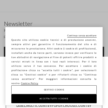
Footer
Newsletter
Ricevi informazioni su nuovi drop, collezioni e
promozioni. Per te -10% di sconto.
Continua senza accettare
Questo sito utilizza cookie tecnici e di prestazione anonimi,
sempre attivi per garantire il funzionamento del sito e di
misurarne le prestazione; Altri cookie (i cookie di profilazione),
FOOTER.NEWSLETTER.SUBSCRIBE
installati anche da terze parti, servono invece per verificare le
tue abitudini di navigazione al fine di poterti offrire prodotti e
servizi mirati in linea con i tuoi reali interessi. Per il loro
utilizzo serve il tuo consenso. Per accettare i cookie di
Stai navigando su STEFANEL Italia, vuoi
profilazione clicca su "accetta tutti i cookie", per selezionarli
Seguici su
salvare la tua posizione?
clicca su "Gestisci cookie" o per rifiutarli clicca su "Continua
senza accettare". Per maggiori informazioni consulta la
nostra
Cookie Policy
IT
EN
GESTISCI COOKIE
CONFERMA
ACCETTA TUTTI I COOKIE
AIUTO
LABEL.MULTICOUNTRYPOPUP.CHOOSECOUNTRY