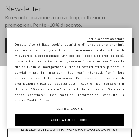
Newsletter
Ricevi informazioni su nuovi drop, collezioni e
promozioni. Per te -10% di sconto.
Continua senza accettare
Questo sito utilizza cookie tecnici e di prestazione anonimi,
FOOTER.NEWSLETTER.SUBSCRIBE
sempre attivi per garantire il funzionamento del sito e di
misurarne le prestazione; Altri cookie (i cookie di profilazione),
installati anche da terze parti, servono invece per verificare le
tue abitudini di navigazione al fine di poterti offrire prodotti e
Seguici su
servizi mirati in linea con i tuoi reali interessi. Per il loro
utilizzo serve il tuo consenso. Per accettare i cookie di
Stai navigando su STEFANEL Italia, vuoi
profilazione clicca su "accetta tutti i cookie", per selezionarli
IT
EN
salvare la tua posizione?
clicca su "Gestisci cookie" o per rifiutarli clicca su "Continua
senza accettare". Per maggiori informazioni consulta la
nostra
Cookie Policy
GESTISCI COOKIE
CONFERMA
AIUTO
ACCETTA TUTTI I COOKIE
LABEL.MULTICOUNTRYPOPUP.CHOOSECOUNTRY
AZIENDA