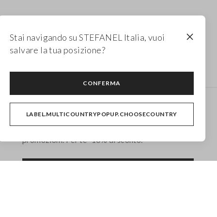
Stai navigando su STEFANEL Italia, vuoi
salvare la tua posizione?
Maglie in cashmere
CONFERMA
Newsletter
LABEL.MULTICOUNTRYPOPUP.CHOOSECOUNTRY
Ricevi informazioni su nuovi drop, collezioni e
promozioni. Per te -10% di sconto.
FOOTER.NEWSLETTER.SUBSCRIBE
Seguici su