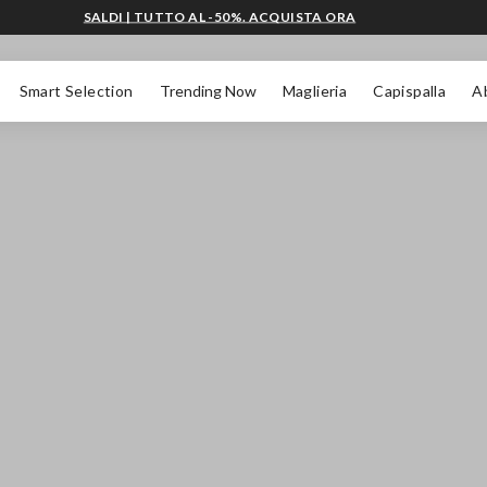
SALDI | TUTTO AL -50%. ACQUISTA ORA
Smart Selection
Trending Now
Maglieria
Capispalla
A