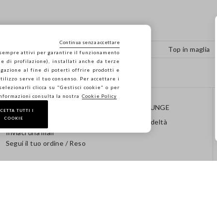
Continua senza accettare
Vestiti in maglia
Top in maglia
 sempre attivi per garantire il funzionamento
e di profilazione), installati anche da terze
gazione al fine di poterti offrire prodotti e
 utilizzo serve il tuo consenso. Per accettare i
 selezionarli clicca su "Gestisci cookie" o per
informazioni consulta la nostra
Cookie Policy
CONTATTI
STEFANEL LOUNGE
CETTA TUTTI I
COOKIE
Chiamaci: 041 8520343
Programma Fedeltà
Inviaci una mail
Segui il tuo ordine / Reso