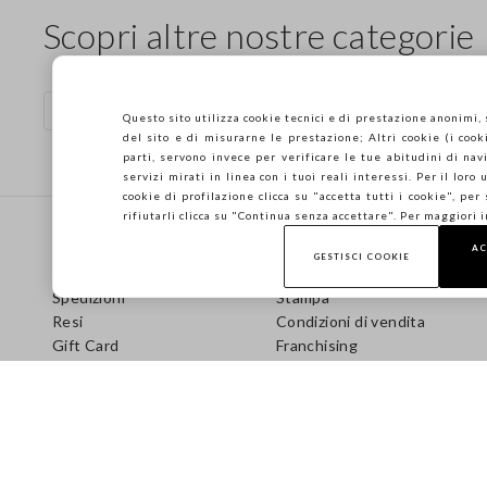
Scopri altre nostre categorie
Maglie di cotone
Maglie tank
Questo sito utilizza cookie tecnici e di prestazione anonimi,
del sito e di misurarne le prestazione; Altri cookie (i cooki
parti, servono invece per verificare le tue abitudini di navi
servizi mirati in linea con i tuoi reali interessi. Per il loro
cookie di profilazione clicca su "accetta tutti i cookie", per
Footer
rifiutarli clicca su "Continua senza accettare". Per maggiori 
AIUTO
AZIENDA
AC
GESTISCI COOKIE
Domande frequenti
Store locator
Spedizioni
Stampa
Resi
Condizioni di vendita
Gift Card
Franchising
Care Guide
Accessibilità
Guida alle Taglie
Sostenibilità