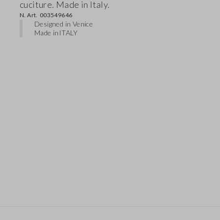
cuciture. Made in Italy.
N. Art.
003549646
Designed in Venice
Made in
ITALY