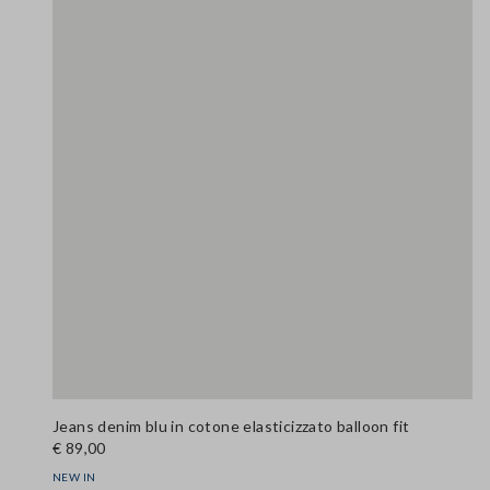
Jeans denim blu in cotone elasticizzato balloon fit
€ 89,00
NEW IN