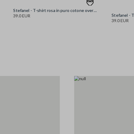
Stefanel - T-shirt rosa in puro cotone oversize fit con stampa, Donna, Rosa
39.0 EUR
39.0 EUR