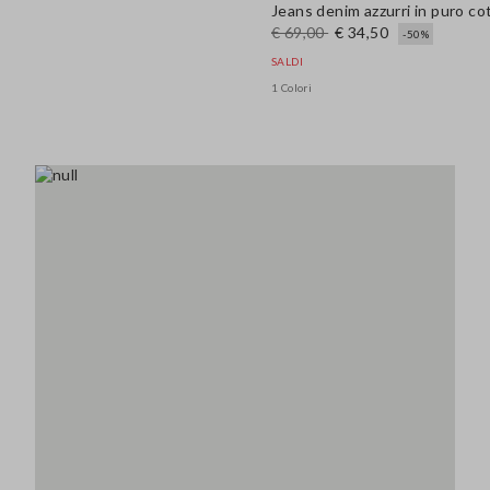
Jeans denim azzurri in puro co
€ 69,00
€ 34,50
-50%
SALDI
1 Colori