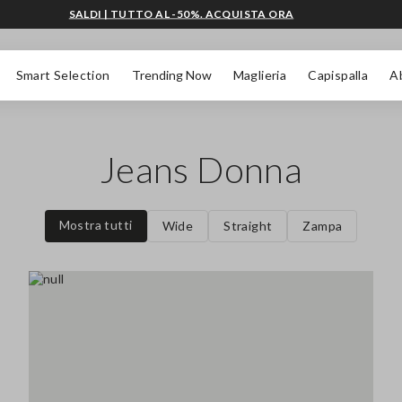
SALDI | TUTTO AL -50%. ACQUISTA ORA
Smart Selection
Trending Now
Maglieria
Capispalla
A
Jeans Donna
Mostra tutti
Wide
Straight
Zampa