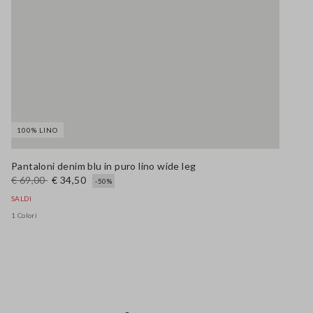
100% LINO
Pantaloni denim blu in puro lino wide leg
€ 69,00
€ 34,50
-50%
SALDI
1 Colori