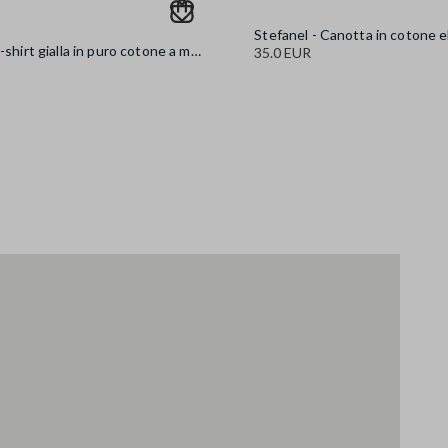
Stefanel - T-shirt gialla in puro cotone a maniche corte oversize fit con scritta, Donna, Giallo
35.0 EUR