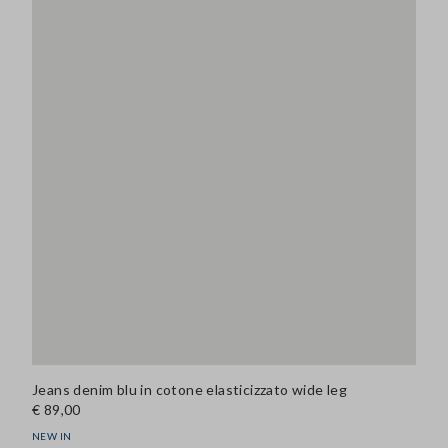
Jeans denim blu in cotone elasticizzato wide leg
€ 89,00
NEW IN