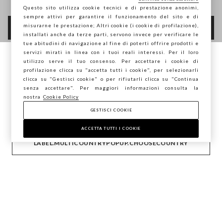
Questo sito utilizza cookie tecnici e di prestazione anonimi,
sempre attivi per garantire il funzionamento del sito e di
misurarne le prestazione; Altri cookie (i cookie di profilazione),
FOOTER.NEWSLETTER.SUBSCRIBE
installati anche da terze parti, servono invece per verificare le
tue abitudini di navigazione al fine di poterti offrire prodotti e
servizi mirati in linea con i tuoi reali interessi. Per il loro
utilizzo serve il tuo consenso. Per accettare i cookie di
Stai navigando su STEFANEL Italia, vuoi
Seguici su
profilazione clicca su "accetta tutti i cookie", per selezionarli
salvare la tua posizione?
clicca su "Gestisci cookie" o per rifiutarli clicca su "Continua
senza accettare". Per maggiori informazioni consulta la
IT
EN
nostra
Cookie Policy
GESTISCI COOKIE
CONFERMA
AIUTO
ACCETTA TUTTI I COOKIE
LABEL.MULTICOUNTRYPOPUP.CHOOSECOUNTRY
AZIENDA
CONTATTI