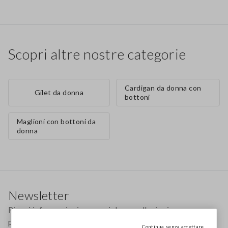
Scopri altre nostre categorie
Cardigan da donna con
Gilet da donna
bottoni
Maglioni con bottoni da
donna
Footer
Newsletter
Ricevi informazioni su nuovi drop, collezioni e
promozioni. Per te -10% di sconto.
Continua senza accettare