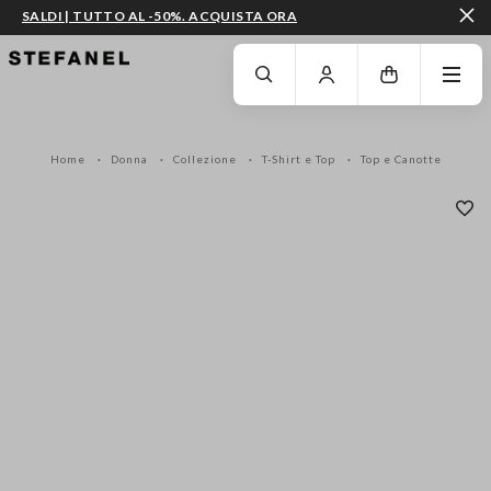
SALDI | TUTTO AL -50%. ACQUISTA ORA
VAI AL CONTENUTO PRINCIPALE
SCENDI AL FONDO DELLA PAGINA
Home
Donna
Collezione
T-Shirt e Top
Top e Canotte