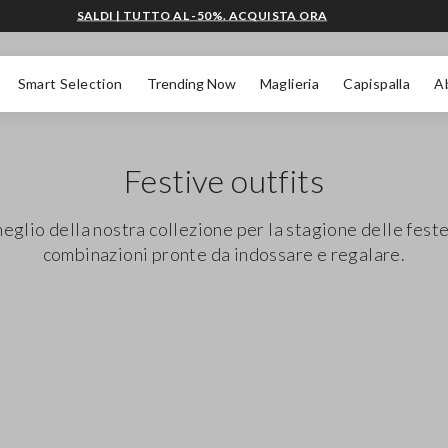
SALDI | TUTTO AL -50%. ACQUISTA ORA
Smart Selection
Trending Now
Maglieria
Capispalla
A
Festive outfits
meglio della nostra collezione per la stagione delle feste
combinazioni pronte da indossare e regalare.